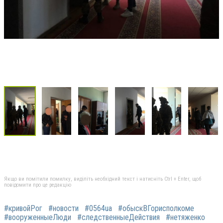
Якщо ви помітили помилку, виділіть необхідний текст і натисніть Ctrl + Enter, щоб
повідомити про це редакцію
#кривойРог
#новости
#0564ua
#обыскВГорисполкоме
#вооруженныеЛюди
#следственныеДействия
#нетяженко