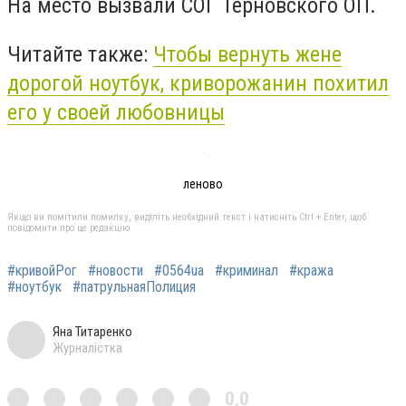
На место вызвали СОГ Терновского ОП.
Читайте также:
Чтобы вернуть жене
дорогой ноутбук, криворожанин похитил
его у своей любовницы
леново
Якщо ви помітили помилку, виділіть необхідний текст і натисніть Ctrl + Enter, щоб
повідомити про це редакцію
#кривойРог
#новости
#0564ua
#криминал
#кража
#ноутбук
#патрульнаяПолиция
Яна Титаренко
Журналістка
0,0