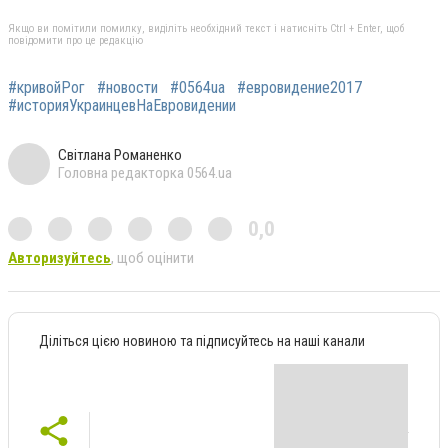
Якщо ви помітили помилку, виділіть необхідний текст і натисніть Ctrl + Enter, щоб
повідомити про це редакцію
#кривойРог
#новости
#0564ua
#евровидение2017
#историяУкраинцевНаЕвровидении
Світлана Романенко
Головна редакторка 0564.ua
0,0
Авторизуйтесь
, щоб оцінити
Діліться цією новиною та підписуйтесь на наші канали