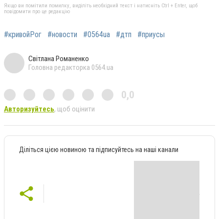
Якщо ви помітили помилку, виділіть необхідний текст і натисніть Ctrl + Enter, щоб
повідомити про це редакцію
#кривойРог
#новости
#0564ua
#дтп
#приусы
Світлана Романенко
Головна редакторка 0564.ua
0,0
Авторизуйтесь
, щоб оцінити
Діліться цією новиною та підписуйтесь на наші канали