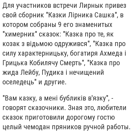
Для участников встречи Лирнык привез
свой сборник "Казки Лірника Сашка", в
котором собраны 9 его знаменитых
"химерних" сказок: "Казка про те, як
козак з відьмою одружився", "Казка про
силу характерницьку, богатиря Ахмеда і
Грицька Кобилячу Смерть", "Казка про
жида Лейбу, Пудика і нечищений
оселедець" и другие.
"Вам казку, а мені бубликів в'язку", -
говорят сказочники. Зная это, любители
сказок приготовили дорогому гостю
целый чемодан пряников ручной работы.