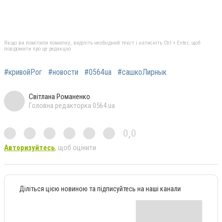
Якщо ви помітили помилку, виділіть необхідний текст і натисніть Ctrl + Enter, щоб
повідомити про це редакцію
#кривойРог
#новости
#0564ua
#сашкоЛирнык
Світлана Романенко
Головна редакторка 0564.ua
0,0
Авторизуйтесь
, щоб оцінити
Діліться цією новиною та підписуйтесь на наші канали