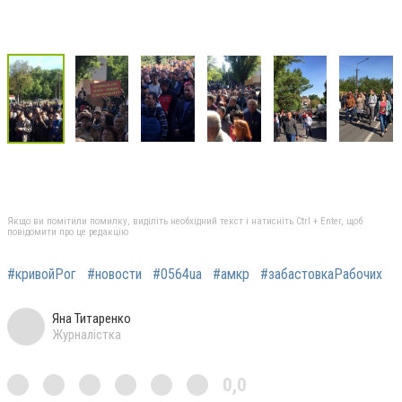
Якщо ви помітили помилку, виділіть необхідний текст і натисніть Ctrl + Enter, щоб
повідомити про це редакцію
#кривойРог
#новости
#0564ua
#амкр
#забастовкаРабочих
Яна Титаренко
Журналістка
0,0