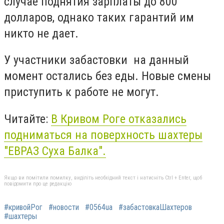
случае поднятия зарплаты до 800
долларов, однако таких гарантий им
никто не дает.
У участники забастовки на данный
момент остались без еды. Новые смены
приступить к работе не могут.
Читайте:
В Кривом Роге отказались
подниматься на поверхность шахтеры
"ЕВРАЗ Суха Балка".
Якщо ви помітили помилку, виділіть необхідний текст і натисніть Ctrl + Enter, щоб
повідомити про це редакцію
#кривойРог
#новости
#0564ua
#забастовкаШахтеров
#шахтеры