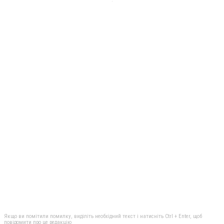
Якщо ви помітили помилку, виділіть необхідний текст і натисніть Ctrl + Enter, щоб
повідомити про це редакцію