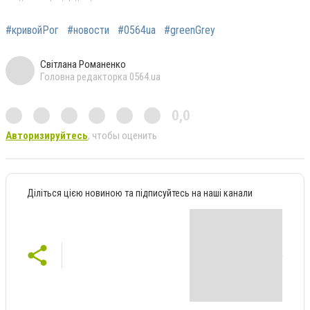
#кривойРог
#новости
#0564uа
#greenGrey
Світлана Романенко
Головна редакторка 0564.ua
0,0
Авторизируйтесь
, чтобы оценить
Діліться цією новиною та підписуйтесь на наші канали