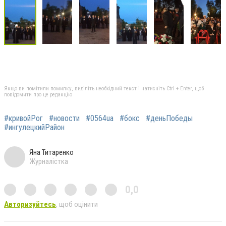
Якщо ви помітили помилку, виділіть необхідний текст і натисніть Ctrl + Enter, щоб
повідомити про це редакцію
#кривойРог
#новости
#0564ua
#бокс
#деньПобеды
#ингулецкийРайон
Яна Титаренко
Журналістка
0,0
Авторизуйтесь
, щоб оцінити