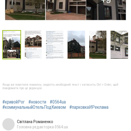
Якщо ви помітили помилку, виділіть необхідний текст і натисніть Ctrl + Enter, щоб
повідомити про це редакцію
#кривойРог
#новости
#0564ua
#коммунальныйОтельПодКиевом
#парковкаИРеклама
Світлана Романенко
Головна редакторка 0564.ua