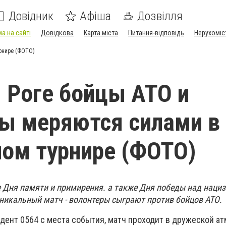
Довідник
Афіша
Дозвілля
а на сайті
Довідкова
Карта міста
Питання-відповідь
Нерухоміс
рнире (ФОТО)
 Роге бойцы АТО и
ы меряются силами в
ом турнире (ФОТО)
е Дня памяти и примирения. а также Дня победы над наци
уникальный матч - волонтеры сыграют против бойцов АТО.
дент 0564 с места события, матч проходит в дружеской а