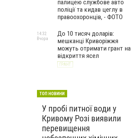
палицею службове авто
поліції та кидав цеглу в
правоохоронців, - ФОТО
До 10 тисяч доларів:
14:32
Вчора
мешканці Криворіжжя
можуть отримати грант на
відкриття ясел
ГРАНТ
Після майже трьох років
13:34
Вчора
невідомості підтвердилася
загибель криворізького
ТОП НОВИНИ
Захисника В’ячеслава
У пробі питної води у
Чучмая
Кривому Розі виявили
перевищення