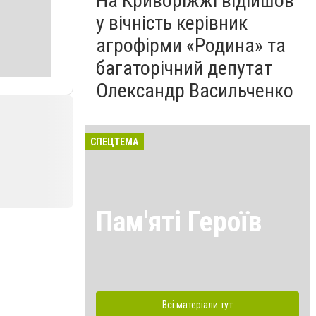
На Криворіжжі відійшов
у вічність керівник
агрофірми «Родина» та
багаторічний депутат
Олександр Васильченко
СПЕЦТЕМА
Пам'яті Героїв
Всі матеріали тут