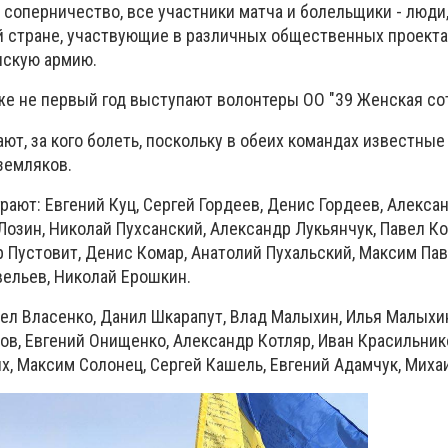
соперничество, все участники матча и болельщики - люди
 стране, участвующие в различных общественных проекта
скую армию.
же не первый год выступают волонтеры ОО "39 Женская сот
ют, за кого болеть, поскольку в обеих командах известные
земляков.
рают: Евгений Куц, Сергей Гордеев, Денис Гордеев, Алекса
Лозин, Николай Пухсанский, Александр Лукьянчук, Павел К
 Пустовит, Денис Комар, Анатолий Пухальский, Максим Па
вельев, Николай Ерошкин.
ел Власенко, Данил Шкарапут, Влад Малыхин, Илья Малыхин
ов, Евгений Онищенко, Александр Котляр, Иван Красильник
х, Максим Солонец, Сергей Кашель, Евгений Адамчук, Миха