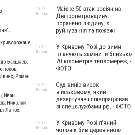
,
Майже 50 атак росіян на
18:46
х,
Вчора
Дніпропетровщину:
поранено людину, є
руйнування та пожежі
ня".
 криворожане,
У Кривому Розі до зими
17:34
Вчора
планують замінити близько
70 кілометрів тепломереж, -
ндр Бакшаев,
ФОТО
остюков,
вленко, Роман
Суд виніс вирок
16:36
Вчора
військовому, який
, Иван
дезертував і співпрацював
ов, Николай
зі спецслужбами рф, - ФОТО
ил Латюх.
У Кривому Розі п'яний
15:37
Вчора
чоловік бив дерев'яною