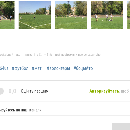
бхідний текст і натисніть Ctrl + Enter, щоб повідомити про це редакцію
64ua
#футбол
#матч
#волонтеры
#боцыАто
0,0
Оцініть першим
Авторизуйтесь
, щоб
исуйтесь на наші канали