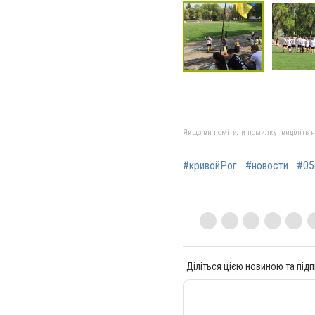
Якщо ви помітили помилку, виділіть нео
#кривойРог
#новости
#05
Діліться цією новиною та підп