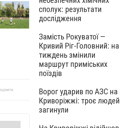
небезпечних хімічних
сполук: результати
дослідження
Замість Рокуватої —
Кривий Ріг-Головний: на
тиждень змінили
маршрут приміських
поїздів
Ворог ударив по АЗС на
 оцінити
Криворіжжі: троє людей
загинули