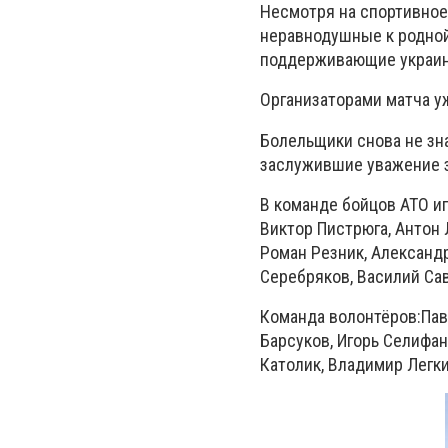
Несмотря на спортивное 
неравнодушные к родной
поддерживающие украин
Организаторами матча у
Болельщики снова не зна
заслужившие уважение 
В команде бойцов АТО иг
Виктор Пистрюга, Антон 
Роман Резник, Александр
Серебряков, Василий Са
Команда волонтёров:Пав
Барсуков, Игорь Селифан
Католик, Владимир Легки