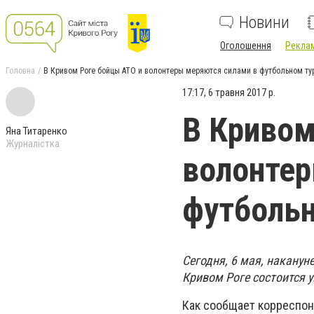
Новини
Оголошення
Реклам
Головна
В Кривом Роге бойцы АТО и волонтеры меряются силами в футбольном ту
17:17, 6 травня 2017 р.
В Кривом
Яна Титаренко
Журналістка
волонтер
футбольн
Сегодня, 6 мая, наканун
Кривом Роге состоится 
Как сообщает корреспон