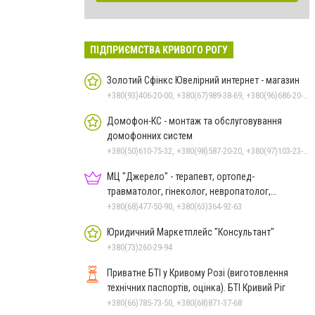
ПІДПРИЄМСТВА КРИВОГО РОГУ
Золотий Сфінкс Ювелірний интернет - магазин
+380(93)406-20-00, +380(67)989-38-69, +380(96)686-20-00, +380(66)600-08-38
Домофон-КС - монтаж та обслуговування
домофонних систем
+380(50)610-75-32, +380(98)587-20-20, +380(97)103-23-23
МЦ "Джерело" - терапевт, ортопед-
травматолог, гінеколог, невропатолог,
дерматолог, хірург, санолог
+380(68)477-50-90, +380(63)364-92-63
Юридичний Маркетплейс "Консультант"
+380(73)260-29-94
Приватне БТІ у Кривому Розі (виготовлення
технічних паспортів, оцінка). БТІ Кривий Ріг
+380(66)785-73-50, +380(68)871-37-68