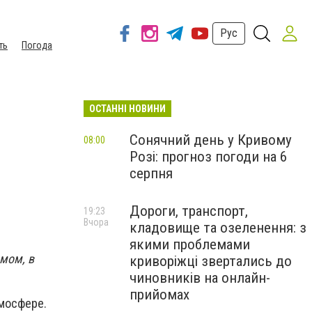
Рус
ть
Погода
ОСТАННІ НОВИНИ
Сонячний день у Кривому
08:00
Розі: прогноз погоди на 6
серпня
Дороги, транспорт,
19:23
Вчора
кладовище та озеленення: з
якими проблемами
змом, в
криворіжці звертались до
чиновників на онлайн-
прийомах
тмосфере.