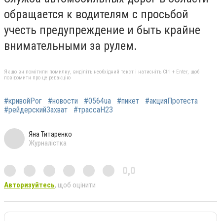
обращается к водителям с просьбой
учесть предупреждение и быть крайне
внимательными за рулем.
Якщо ви помітили помилку, виділіть необхідний текст і натисніть Ctrl + Enter, щоб
повідомити про це редакцію
#кривойРог
#новости
#0564ua
#пикет
#акцияПротеста
#рейдерскийЗахват
#трассаН23
Яна Титаренко
Журналістка
0,0
Авторизуйтесь
, щоб оцінити