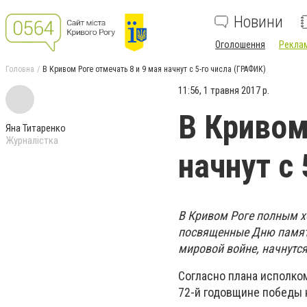
Новини
Оголошення
Реклам
Головна
В Кривом Роге отмечать 8 и 9 мая начнут с 5-го числа (ГРАФИК)
11:56, 1 травня 2017 р.
В Кривом
Яна Титаренко
Журналістка
начнут с
В Кривом Роге полным х
посвященные Дню памяти
мировой войне, начнутся
Согласно плана исполко
72-й годовщине победы 