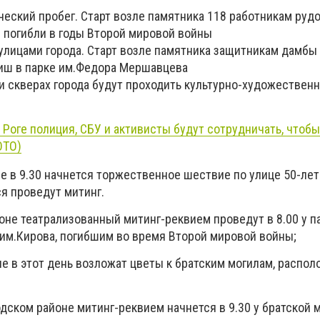
ический пробег. Старт возле памятника 118 работникам ру
е погибли в годы Второй мировой войны
 улицами города. Старт возле памятника защитникам дамб
ниш в парке им.Федора Мершавцева
 и скверах города будут проходить культурно-художествен
 Роге полиция, СБУ и активисты будут сотрудничать, чтобы
ОТО)
е в 9.30 начнется торжественное шествие по улице 50-лет
я проведут митинг.
оне театрализованный митинг-реквием проведут в 8.00 у п
 им.Кирова, погибшим во время Второй мировой войны;
е в этот день возложат цветы к братским могилам, распо
одском районе митинг-реквием начнется в 9.30 у братской 