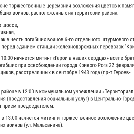
йоне торжественные церемонии возложения цветов к памя
ибших воинов, расположенных на территории района:
е шоссе,
тивная,
нак в честь погибших воинов 6-го отдельного штурмового с
ь перед зданием станции железнодорожных перевозок "Кри
 10:00 начнется митинг «Герои в наших сердцах» возле бра
огибших при освобождении города Кривого Рога 22 февраля
иков, расстрелянных в сентябре 1943 года (пр-т Героев-
 районе в 12:00 в коммунальном учреждении «Территориа
ия (предоставления социальных услуг) в Центрально-Горо
 прием председателем.
 в 13:00 начнется митинг и торжественное возложение цве
их воинов (ул. Мальовнича).