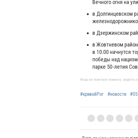
Вечного огня на ул
в Долгинцевском ра
железнодорожнико
в Дзержинском райо
в Жовтневом район
в 10.00 начнутся 
победы над нацизмо
парке 50-летия Сов
Якщо ви помітили помилку, виділіть нео
#кривойРог
#новости
#05