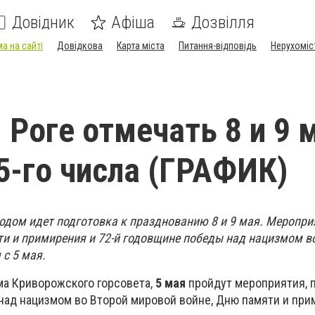
Довідник
Афіша
Дозвілля
а на сайті
Довідкова
Карта міста
Питання-відповідь
Нерухоміс
 Роге отмечать 8 и 9 
 5-го числа (ГРАФИК)
одом идет подготовка к празднованию 8 и 9 мая. Меропри
 и примирения и 72-й годовщине победы над нацизмом в
 с 5 мая.
ма Криворожского горсовета,
5 мая
пройдут мероприятия,
над нацизмом во Второй мировой войне, Дню памяти и при