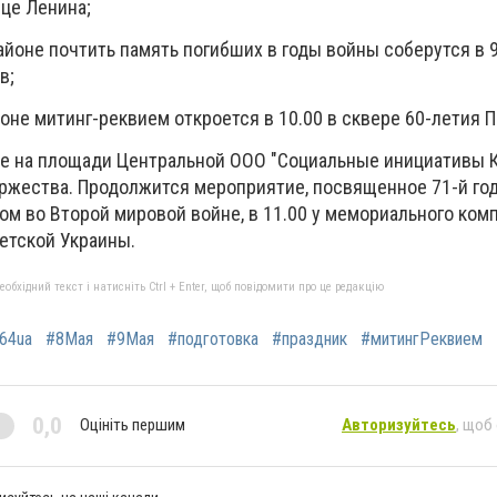
ице Ленина;
йоне почтить память погибших в годы войны соберутся в 9
в;
не митинг-реквием откроется в 10.00 в сквере 60-летия 
е на площади Центральной ООО "Социальные инициативы 
торжества. Продолжится мероприятие, посвященное 71-й г
м во Второй мировой войне, в 11.00 у мемориального ком
етской Украины.
бхідний текст і натисніть Ctrl + Enter, щоб повідомити про це редакцію
64ua
#8Мая
#9Мая
#подготовка
#праздник
#митингРеквием
0,0
Оцініть першим
Авторизуйтесь
, щоб