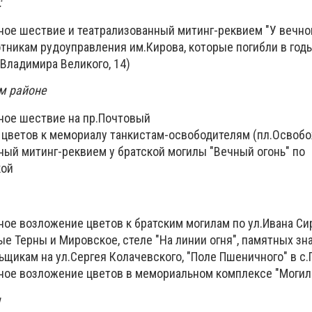
:
ное шествие и театрализованный митинг-реквием "У вечног
отникам рудоуправления им.Кирова, которые погибли в год
Владимира Великого, 14)
ом районе
нное шествие на пр.Почтовый
е цветов к мемориалу танкистам-освободителям (пл.Освоб
ный митинг-реквием у братской могилы "Вечный огонь" по
кой
ное возложение цветов к братским могилам по ул.Ивана Сир
 Терны и Мировское, стеле "На линии огня", памятных зн
щикам на ул.Сергея Колачевского, "Поле Пшеничного" в с.
нное возложение цветов в мемориальном комплексе "Могил
я