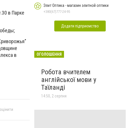
Элит Оптика - магазин элитной оптики
+380(67)777-24-95
.30 в Парке
Додати підприємство
Победы;
Криворожья"
одовщине
ОГОЛОШЕННЯ
плекса в
Робота вчителем
англійської мови у
Таїланді
14:50, 2 серпня
 оцінити