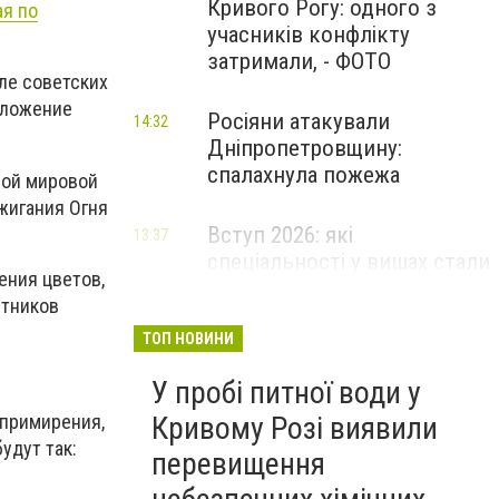
Кривого Рогу: одного з
ая по
учасників конфлікту
затримали, - ФОТО
иле советских
зложение
Росіяни атакували
14:32
Дніпропетровщину:
спалахнула пожежа
рой мировой
жигания Огня
Вступ 2026: які
13:37
спеціальності у вишах стали
ения цветов,
найпопулярнішими за
стников
кількістю поданих заяв
ТОП НОВИНИ
У пробі питної води у
Кривому Розі виявили
 примирения,
удут так:
перевищення