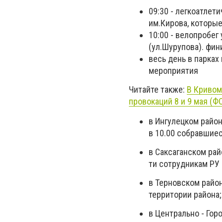
09:30 - легкоатлет
им.Кирова, которы
10:00 - велопробег
(ул.Шурупова). фи
весь день в парках
мероприятия
Читайте также:
В Кривом
провокаций 8 и 9 мая (Ф
в Ингулецком район
в 10.00 собравшиес
в Саксаганском рай
ти сотрудникам РУ
в Терновском район
территории района;
в Центрально - Гор