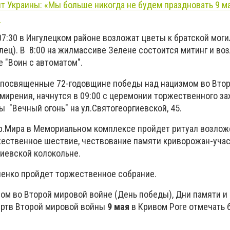
т Украины: «Мы больше никогда не будем праздновать 9 м
.
 07:30 в Ингулецком районе возложат цветы к братской мог
лец). В 8:00 на жилмассиве Зелене состоится митинг и во
е "Воин с автоматом".
 посвященные 72-годовщине победы над нацизмом во Вто
мирения, начнутся в 09:00 с церемонии торжественного за
ы "Вечный огонь" на ул.Святогеоргиевской, 45.
 пр.Мира в Мемориальном комплексе пройдет ритуал возлож
жественное шествие, чествование памяти криворожан-уча
гиевской колокольне.
вченко пройдет торжественное собрание.
ом во Второй мировой войне (День победы), Дни памяти и
ртв Второй мировой войны
9 мая
в Кривом Роге отмечать б