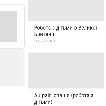
Робота з дітьми в Великої
Британії
14:50, 2 серпня
Au pair Іспанія (робота з
дітьми)