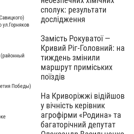
небезпечних хімічних
сполук: результати
дослідження
 Савицкого)
о ул.Горняков
Замість Рокуватої —
Кривий Ріг-Головний: на
в (районный
тиждень змінили
маршрут приміських
поїздів
летия Победы)
На Криворіжжі відійшов
у вічність керівник
агрофірми «Родина» та
рке
багаторічний депутат