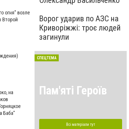
Олександр Васильченко
о огня" возле
Ворог ударив по АЗС на
ы Второй
Криворіжжі: троє людей
загинули
ождения)
СПЕЦТЕМА
Пам'яті Героїв
ко, на
аков
Горняцкое
а Баба"
Всі матеріали тут