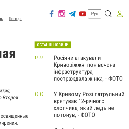
Рус
ть
Погода
ОСТАННІ НОВИНИ
мая
Росіяни атакували
18:38
Криворіжжя: понівечена
інфраструктура,
постраждала жінка, - ФОТО
ятия,
У Кривому Розі патрульний
18:18
о Второй
врятував 12-річного
хлопчика, який ледь не
потонув, - ФОТО
 посвященные
мирения.