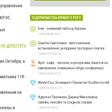
доуправления
ы КРЭС
ПІДПРИЄМСТВА КРИВОГО РОГУ
Блік - новинний таблоїд України
ные
+380(99)489-93-31
Гранітні пам'ятники - виготовлення,
 не допустить
встановлення, укладання тротуарної плитки
+380(67)779-40-46
ия Октября, а
April - кафе, - весілля, корпоративи, банкети на
замовлення, поминальні обіди, конференції
+380(67)606-02-13
амятника 118-
MasterZoo, Зоомаркет Пухнастих Особистостей
+380(75)390-92-10
ложенным на
Адвокат Пахомова Дарина Миколаївна,
сімейні, пенсійні та спадкові справи
могилы и
+380976679529