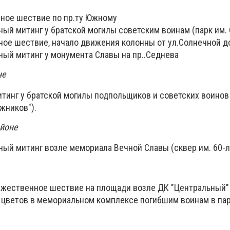
нное шествие по пр.ту Южному
ный митинг у братской могилы советским воинам (парк им.
ное шествие, начало движения колонны от ул.Солнечной д
ный митинг у монумента Славы на пр..Седнева
не
итинг у братской могилы подпольщиков и советских воино
жников").
айоне
нный митинг возле мемориала Вечной Славы (сквер им. 60-
торжественное шествие на площади возле ДК "Центральный"
е цветов в мемориальном комплексе погибшим воинам в па