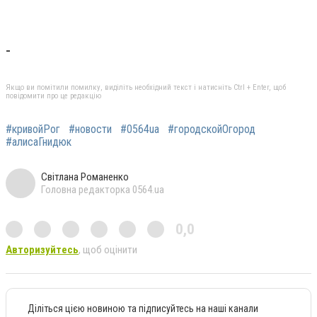
-
Якщо ви помітили помилку, виділіть необхідний текст і натисніть Ctrl + Enter, щоб
повідомити про це редакцію
#кривойРог
#новости
#0564ua
#городскойОгород
#алисаГнидюк
Світлана Романенко
Головна редакторка 0564.ua
0,0
Авторизуйтесь
, щоб оцінити
Діліться цією новиною та підписуйтесь на наші канали