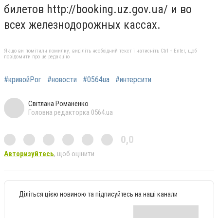
билетов http://booking.uz.gov.ua/ и во
всех железнодорожных кассах.
Якщо ви помітили помилку, виділіть необхідний текст і натисніть Ctrl + Enter, щоб
повідомити про це редакцію
#кривойРог
#новости
#0564ua
#интерсити
Світлана Романенко
Головна редакторка 0564.ua
0,0
Авторизуйтесь
, щоб оцінити
Діліться цією новиною та підписуйтесь на наші канали