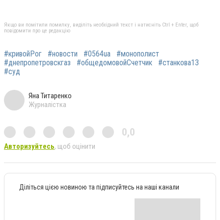
Якщо ви помітили помилку, виділіть необхідний текст і натисніть Ctrl + Enter, щоб
повідомити про це редакцію
#кривойРог
#новости
#0564ua
#монополист
#днепропетровскгаз
#общедомовойСчетчик
#станкова13
#суд
Яна Титаренко
Журналістка
0,0
Авторизуйтесь
, щоб оцінити
Діліться цією новиною та підписуйтесь на наші канали