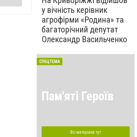
На Криворіжжі відійшов
у вічність керівник
агрофірми «Родина» та
багаторічний депутат
Олександр Васильченко
СПЕЦТЕМА
Пам'яті Героїв
Всі матеріали тут