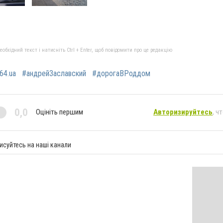
бхідний текст і натисніть Ctrl + Enter, щоб повідомити про це редакцію
64.ua
#андрейЗаславский
#дорогаВРоддом
0,0
Оцініть першим
Авторизируйтесь
, ч
исуйтесь на наші канали