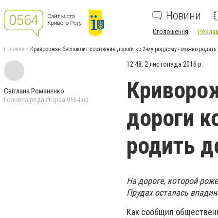
Новини
Оголошення
Реклам
Головна
Криворожан беспокоит состояние дороги ко 2-му роддому - можно родить
12:48, 2 листопада 2016 р.
Криворож
Світлана Романенко
Головна редакторка 0564.ua
дороги к
родить д
На дороге, которой роже
Прудах осталась впадин
Как сообщил общественн