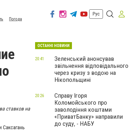
Рус
ть
Погода
ОСТАННІ НОВИНИ
ние
Зеленський анонсував
20:41
звільнення відповідального
но
через кризу з водою на
Нікопольщині
Справу Ігоря
20:26
Коломойського про
ва ставков на
заволодіння коштами
«ПриватБанку» направили
до суду, - НАБУ
и Саксагань