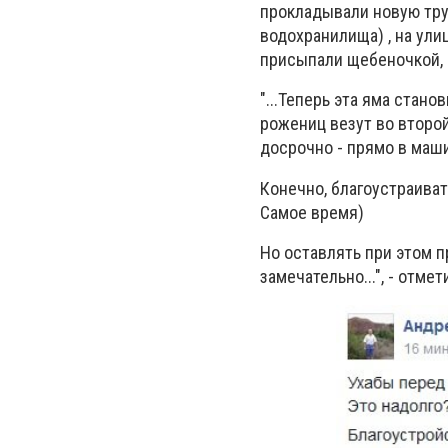
прокладывали новую тру
водохранилища) , на ули
присыпали щебеночкой, 
"...Теперь эта яма стано
рожениц везут во второй
досрочно - прямо в маши
Конечно, благоустраиват
Самое время)
Но оставлять при этом 
замечательно...", - отме