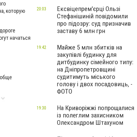
ого
Ексвіцепрем'єрці Ользі
20:03
на, которую
Стефанішиній повідомили
про підозру: суд призначив
заставу 6 млн грн
 дороге
огут начаться
Майже 5 млн збитків на
19:42
закупівлі будинку для
дитбудинку сімейного типу:
на Дніпропетровщині
судитимуть міського
ообще
голову і двох посадовиць, -
ФОТО
На Криворіжжі попрощалися
19:30
із полеглим захисником
Олександром Штахуном