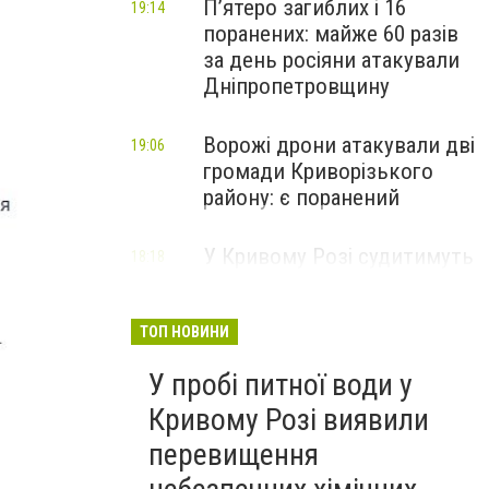
П’ятеро загиблих і 16
19:14
поранених: майже 60 разів
за день росіяни атакували
Дніпропетровщину
Ворожі дрони атакували дві
19:06
громади Криворізького
району: є поранений
У Кривому Розі судитимуть
18:18
чоловіка, якого підозрюють
у продажі автомата та
боєприпасів, - ФОТО
ТОП НОВИНИ
У пробі питної води у
Кривому Розі виявили
перевищення