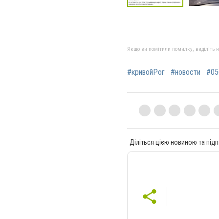
Якщо ви помітили помилку, виділіть нео
#кривойРог
#новости
#05
Діліться цією новиною та підп