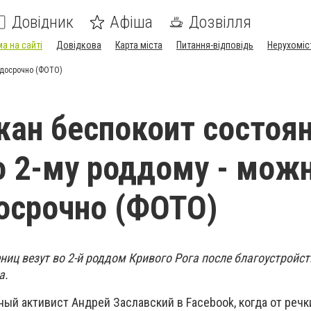
Довідник
Афіша
Дозвілля
а на сайті
Довідкова
Карта міста
Питання-відповідь
Нерухоміс
 досрочно (ФОТО)
ан беспокоит состоя
о 2-му роддому - мож
осрочно (ФОТО)
ниц везут во 2-й роддом Кривого Рога после благоустройст
а.
ый активист Андрей Заславский в Facebook, когда от речк