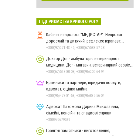
ПІДПРИЄМСТВА КРИВОГО РОГУ
Кабінет невролога "МЕДИСТАР". Невролог
дорослий та дитячий, рефлексотерапевт,
гомеопат.
+380(97)271-43-45, +380(67)588-57-28
Доктор Дог - амбулаторія ветеринарної
медицини. Дог - магазин, ветеринарний сервіс,
аптека
+380(67)528-80-08, +380(96)205-64-94
Бражники та партнери, юридичні послуги,
адвокат, оцінка майна
+380(96)478-81-63, +380(96)839-56-04
Адвокат Пахомова Дарина Миколаївна,
сімейні, пенсійні та спадкові справи
+380976679529
Гранітні пам'ятники - виготовлення,