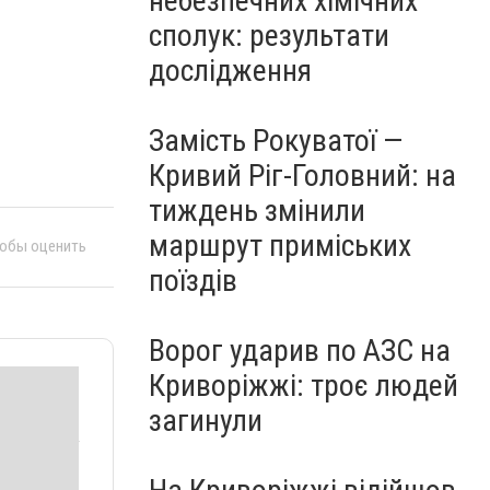
небезпечних хімічних
сполук: результати
дослідження
Замість Рокуватої —
Кривий Ріг-Головний: на
тиждень змінили
маршрут приміських
тобы оценить
поїздів
Ворог ударив по АЗС на
Криворіжжі: троє людей
загинули