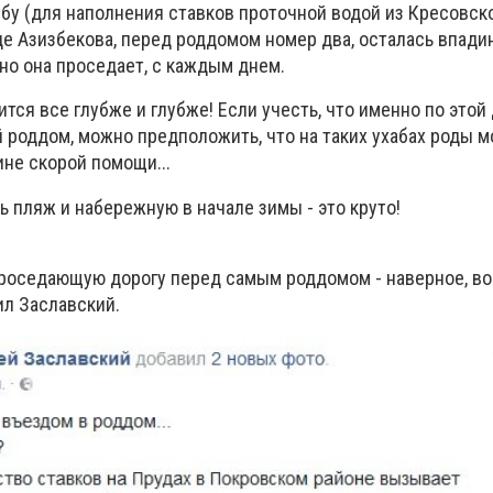
бу (для наполнения ставков проточной водой из Кресовск
це Азизбекова, перед роддомом номер два, осталась впади
но она проседает, с каждым днем.
вится все глубже и глубже! Если учесть, что именно по этой
 роддом, можно предположить, что на таких ухабах роды м
не скорой помощи...
ь пляж и набережную в начале зимы - это круто!
проседающую дорогу перед самым роддомом - наверное, в
тил Заславский.