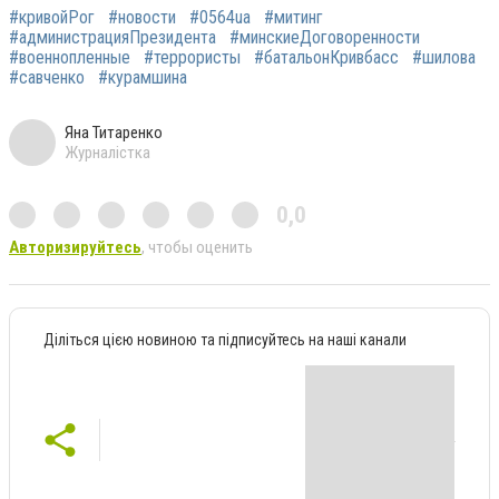
#кривойРог
#новости
#0564ua
#митинг
#администрацияПрезидента
#минскиеДоговоренности
#военнопленные
#террористы
#батальонКривбасс
#шилова
#савченко
#курамшина
Яна Титаренко
Журналістка
0,0
Авторизируйтесь
, чтобы оценить
Діліться цією новиною та підписуйтесь на наші канали