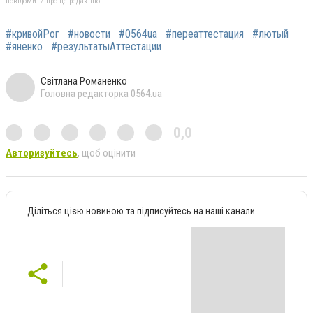
повідомити про це редакцію
#кривойРог
#новости
#0564ua
#переаттестация
#лютый
#яненко
#результатыАттестации
Світлана Романенко
Головна редакторка 0564.ua
0,0
Авторизуйтесь
, щоб оцінити
Діліться цією новиною та підписуйтесь на наші канали