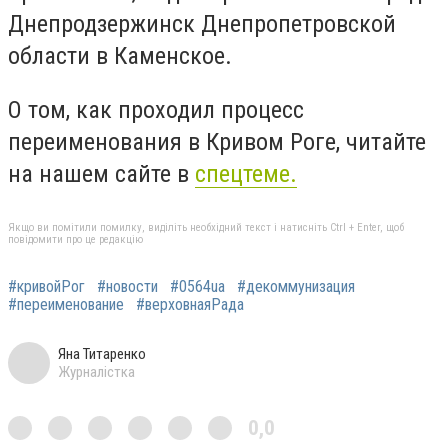
Днепродзержинск Днепропетровской
области в Каменское.
О том, как проходил процесс
переименования в Кривом Роге, читайте
на нашем сайте в
спецтеме.
Якщо ви помітили помилку, виділіть необхідний текст і натисніть Ctrl + Enter, щоб
повідомити про це редакцію
#кривойРог
#новости
#0564ua
#декоммунизация
#переименование
#верховнаяРада
Яна Титаренко
Журналістка
0,0