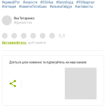
#кривойРог
#новости
#0564ua
#биллборд
#95Квартал
#петиция
#памятиПогибших
#ильянаГайдук
#активисты
Яна Титаренко
Журналістка
0,0
Авторизуйтесь
, щоб оцінити
Діліться цією новиною та підписуйтесь на наші канали