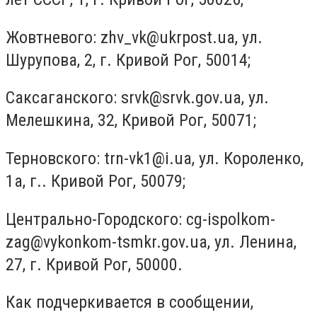
Жовтневого:
zhv_vk@ukrpost.ua
, ул.
Шурупова, 2, г. Кривой Рог, 50014;
Саксаганского:
srvk@srvk.gov.ua
, ул.
Мелешкина, 32, Кривой Рог, 50071;
Терновского:
trn-vk1@i.ua
, ул. Короленко,
1а, г.. Кривой Рог, 50079;
Центрально-Городского:
cg-ispolkom-
zag@vykonkom-tsmkr.gov.ua
, ул. Ленина,
27, г. Кривой Рог, 50000.
Как подчеркивается в сообщении,