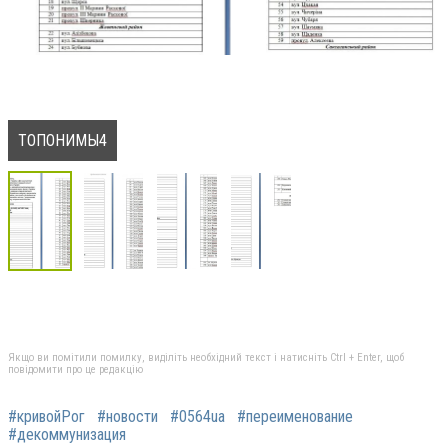
ТОПОНИМЫ4
Якщо ви помітили помилку, виділіть необхідний текст і натисніть Ctrl + Enter, щоб
повідомити про це редакцію
#кривойРог
#новости
#0564ua
#переименование
#декоммунизация