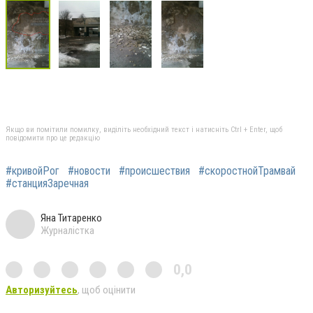
Якщо ви помітили помилку, виділіть необхідний текст і натисніть Ctrl + Enter, щоб
повідомити про це редакцію
#кривойРог
#новости
#происшествия
#скоростнойТрамвай
#станцияЗаречная
Яна Титаренко
Журналістка
0,0
Авторизуйтесь
, щоб оцінити