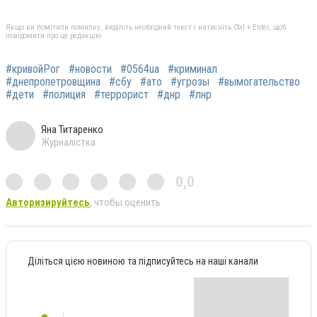
Якщо ви помітили помилку, виділіть необхідний текст і натисніть Ctrl + Enter, щоб
повідомити про це редакцію
#кривойРог
#новости
#0564ua
#криминал
#днепропетровщина
#сбу
#ато
#угрозы
#вымогательство
#дети
#полиция
#террорист
#днр
#лнр
Яна Титаренко
Журналістка
0,0
Авторизируйтесь
, чтобы оценить
Діліться цією новиною та підписуйтесь на наші канали