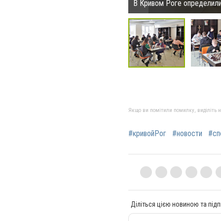
В Кривом Роге определили
Якщо ви помітили помилку, виділіть нео
#кривойРог
#новости
#сп
Діліться цією новиною та підп