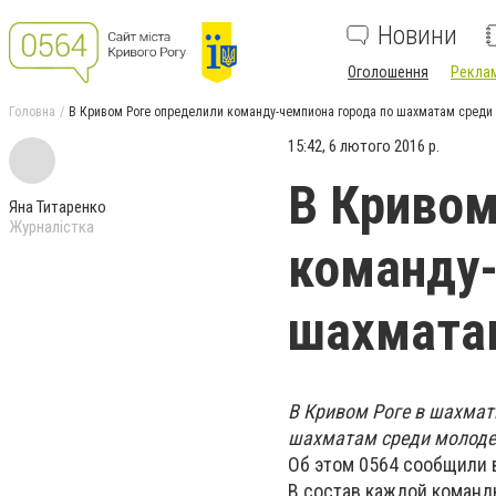
Новини
Оголошення
Реклам
Головна
В Кривом Роге определили команду-чемпиона города по шахматам сред
15:42, 6 лютого 2016 р.
В Кривом
Яна Титаренко
Журналістка
команду-
шахмата
В Кривом Роге в шахма
шахматам среди молодеж
Об этом 0564 сообщили 
В состав каждой команд