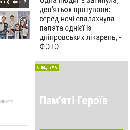
Одна людина загинула,
ото) - фото 2
В Кривом Роге определили команду-чемпиона гор
дев'ятьох врятували:
серед ночі спалахнула
палата однієї із
дніпровських лікарень, -
ФОТО
СПЕЦТЕМА
Пам'яті Героїв
 оцінити