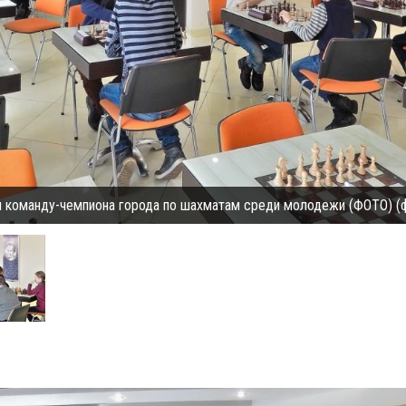
 команду-чемпиона города по шахматам среди молодежи (ФОТО) (ф