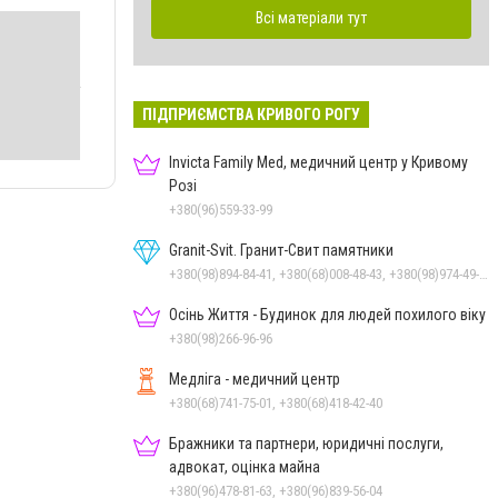
Всі матеріали тут
ПІДПРИЄМСТВА КРИВОГО РОГУ
Invicta Family Med, медичний центр у Кривому
Розі
+380(96)559-33-99
Granit-Svit. Гранит-Свит памятники
+380(98)894-84-41, +380(68)008-48-43, +380(98)974-49-68
Осінь Життя - Будинок для людей похилого віку
+380(98)266-96-96
Медліга - медичний центр
+380(68)741-75-01, +380(68)418-42-40
Бражники та партнери, юридичні послуги,
адвокат, оцінка майна
+380(96)478-81-63, +380(96)839-56-04