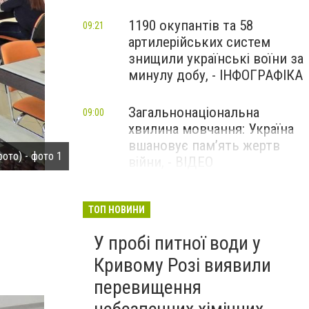
1190 окупантів та 58
09:21
артилерійських систем
знищили українські воїни за
минулу добу, - ІНФОГРАФІКА
Загальнонаціональна
09:00
хвилина мовчання: Україна
вшановує пам’ять жертв
ото) - фото 1
В Кривом Роге определили команду-чемпиона гор
війни, - ВІДЕО
ТОП НОВИНИ
У пробі питної води у
Кривому Розі виявили
перевищення