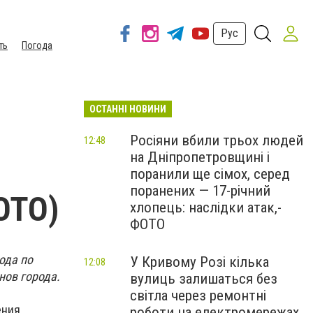
Рус
ть
Погода
ОСТАННІ НОВИНИ
Росіяни вбили трьох людей
12:48
на Дніпропетровщині і
поранили ще сімох, серед
поранених — 17-річний
ОТО)
хлопець: наслідки атак,-
ФОТО
ода по
У Кривому Розі кілька
12:08
нов города.
вулиць залишаться без
світла через ремонтні
ния.
роботи на електромережах