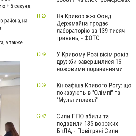
ию + 5 секунд
На Криворіжжі Фонд
11:29
 района, на
Держмайна продає
в
лабораторію за 139 тисяч
гривень, - ФОТО
а, а также
У Кривому Розі вісім років
10:49
дружби завершилися 16
ножовими пораненнями
Кіноафіша Кривого Рогу: що
10:09
показують в "Олімпі" та
"Мультиплексі"
Сили ППО збили та
09:47
подавили 135 ворожих
БпЛА, - Повітряні Сили