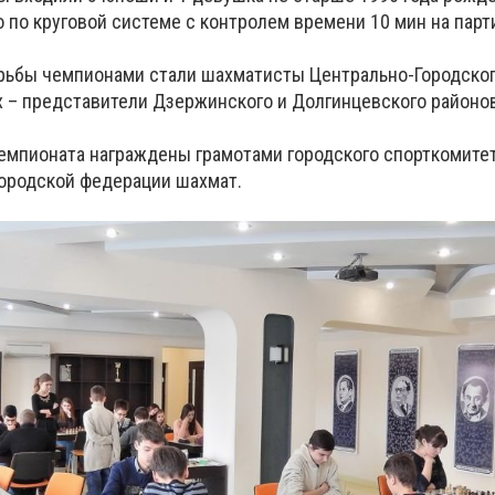
 по круговой системе с контролем времени 10 мин на парт
орьбы чемпионами стали шахматисты Центрально-Городского
х – представители Дзержинского и Долгинцевского районо
емпионата награждены грамотами городского спорткомитет
городской федерации шахмат.