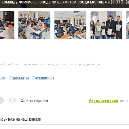
 команду-чемпиона города по шахматам среди молодежи (ФОТО) (ф
бхідний текст і натисніть Ctrl + Enter, щоб повідомити про це редакцію
орт
#шахматы
#чемпионат
0,0
Оцініть першим
Авторизуйтесь
, щоб
исуйтесь на наші канали