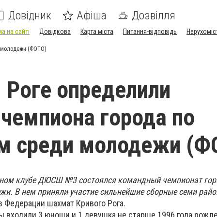
Довідник
Афіша
Дозвілля
а на сайті
Довідкова
Карта міста
Питання-відповідь
Нерухоміс
и молодежи (ФОТО)
 Роге определили
чемпиона города по
м среди молодежи (Ф
тном клубе ДЮСШ №3 состоялся командный чемпионат гор
и. В нем приняли участие сильнейшие сборные семи райо
в Федерации шахмат Кривого Рога.
ы входили 3 юноши и 1 девушка не старше 1996 года рожде