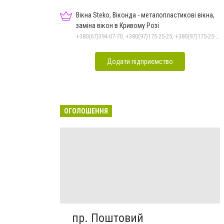
Вікна Steko, Віконда - металопластикові вікна,
заміна вікон в Кривому Розі
+380(67)394-07-70, +380(97)175-25-25, +380(97)175-25-25, +380(67)786-72-03
Додати підприємство
ОГОЛОШЕННЯ
пр. Поштовий