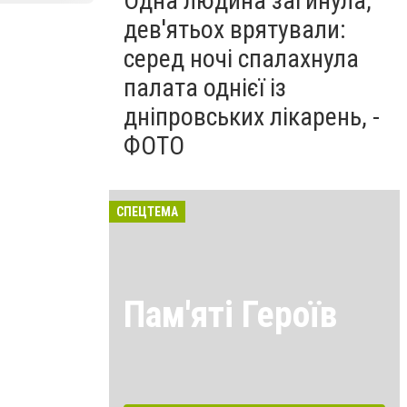
Одна людина загинула,
дев'ятьох врятували:
серед ночі спалахнула
палата однієї із
дніпровських лікарень, -
ФОТО
СПЕЦТЕМА
Пам'яті Героїв