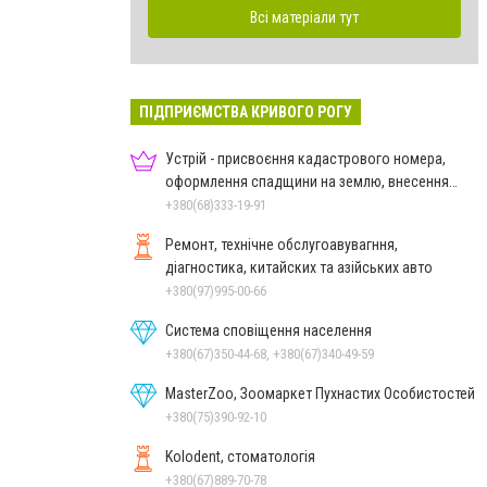
Всі матеріали тут
ПІДПРИЄМСТВА КРИВОГО РОГУ
Устрій - присвоєння кадастрового номера,
оформлення спадщини на землю, внесення
змін до кадастру
+380(68)333-19-91
Ремонт, технічне обслугоавувагння,
діагностика, китайских та азійських авто
+380(97)995-00-66
Система сповіщення населення
+380(67)350-44-68, +380(67)340-49-59
MasterZoo, Зоомаркет Пухнастих Особистостей
+380(75)390-92-10
Kolodent, стоматологія
+380(67)889-70-78