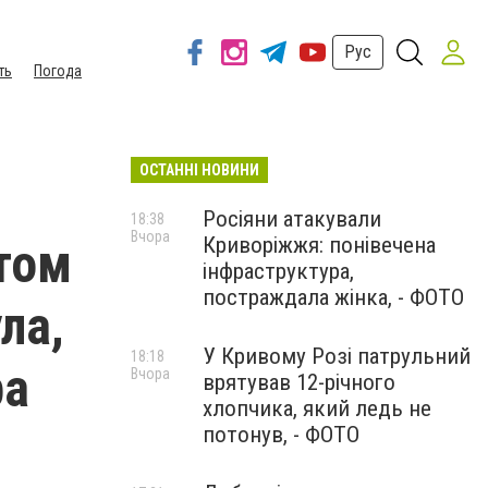
Рус
ть
Погода
ОСТАННІ НОВИНИ
Росіяни атакували
18:38
Вчора
Криворіжжя: понівечена
том
інфраструктура,
постраждала жінка, - ФОТО
ла,
У Кривому Розі патрульний
18:18
ра
Вчора
врятував 12-річного
хлопчика, який ледь не
потонув, - ФОТО