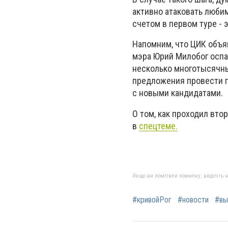
активно атаковать любим
счетом в первом туре - 
Напомним, что ЦИК объяв
мэра Юрий Милобог оспа
несколько многотысячны
предложения провести п
с новыми кандидатами.
О том, как проходил вто
в
спецтеме.
Якщо ви помітили помилку, виділіть нео
#кривойРог
#новости
#вы