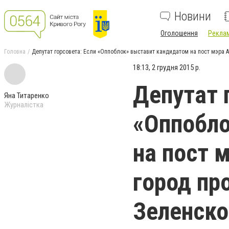
Новини
Оголошення
Реклам
Головна
Депутат горсовета: Если «Оппоблок» выставит кандидатом на пост мэра 
18:13, 2 грудня 2015 р.
Депутат 
Яна Титаренко
Журналістка
«Оппобло
на пост 
город пр
Зеленско