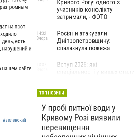
Кривого Рогу: одного з
с разгромным
учасників конфлікту
затримали, - ФОТО
дат на пост
Росіяни атакували
оходило
14:32
Вчора
Дніпропетровщину:
день, есть
спалахнула пожежа
, нарушений и
Вступ 2026: які
13:37
а нашем сайте
Вчора
спеціальності у вишах стали
найпопулярнішими за
кількістю поданих заяв
ТОП НОВИНИ
У пробі питної води у
Кривому Розі виявили
#зеленский
перевищення