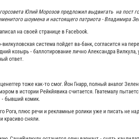
горсовета Юлий Морозов предложил выдвигать на пост г
аменитого шоумена и настоящего патриота - Владимира Зе
писал на своей странице в Facebook.
о-вилкуловская система пойдет ва-банк, согласится на пе
дний козырь - баллотирование лично Александра Вилкула, 
ый ответ.
рценеггер тоже как-то смог. Йон Гнарр, полный аналог Зелен
мэром в истории Рейкйявика считается. Гватемалу пытаетс
 - бывший комик.
ого Рога, плюс речи и рекламные ролики уже и писать не над
и красиво сняли.
умаю, СашеВилкулу останется один вариант - снять кандида