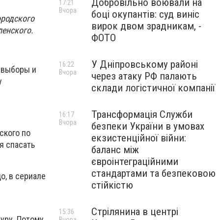
Добровільно воювали на
17:21
Вчора
боці окупантів: суд виніс
ородского
вирок двом зрадникам, -
ленского.
ФОТО
У Дніпровському районі
16:22
ревыборы и
Вчора
через атаку РФ палають
у
склади логістичної компанії
Трансформація Служби
16:17
Вчора
безпеки України в умовах
ского по
екзистенційної війни:
я спасать
баланс між
євроінтеграційними
стандартами та безпековою
о, в сериале
стійкістю
Стрілянина в центрі
15:36
туру. Потому
Вчора