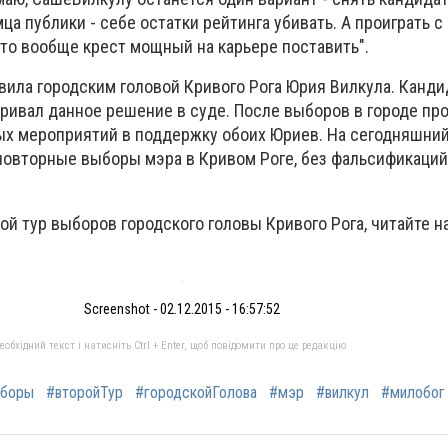
ца публики - себе остатки рейтинга убивать. А проиграть 
это вообще крест мощный на карьере поставить".
ила городским головой Кривого Рога Юрия Вилкула. Канди
ривал данное решение в суде. После выборов в городе пр
х мероприятий в поддержку обоих Юриев. На сегодняшний 
овторные выборы мэра в Кривом Роге, без фальсификаций
рой тур выборов городского головы Кривого Рога, читайте н
Screenshot - 02.12.2015 - 16:57:52
бхідний текст і натисніть Ctrl + Enter, щоб повідомити про це редакцію
боры
#второйТур
#городскойГолова
#мэр
#вилкул
#милобог