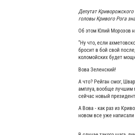
Депутат Криворожского 
головы Кривого Рога зн
Об этом Юлий Морозов на
"Ну что, если ахметовск
бросит в бой свой после
коломойских будет мощн
Вова Зеленский!
А что? Рейган смог, Шва
амплуа, вообще лучшим 
сейчас новый президент
А Вова - как раз из Крив
новом все уже написали 
В случае такого шага, д