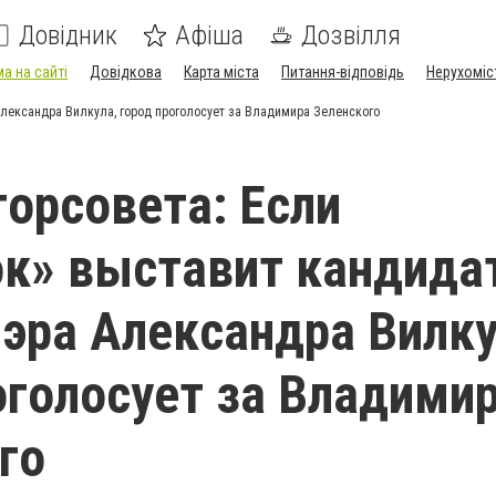
Довідник
Афіша
Дозвілля
а на сайті
Довідкова
Карта міста
Питання-відповідь
Нерухоміс
Александра Вилкула, город проголосует за Владимира Зеленского
горсовета: Если
к» выставит кандида
мэра Александра Вилку
оголосует за Владими
го