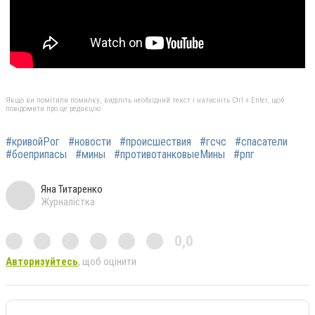
Якщо ви помітили помилку, виділіть необхідний текст і натисніть Ctrl + Enter, щоб
повідомити про це редакцію
#кривойРог
#новости
#происшествия
#гсчс
#спасатели
#боеприпасы
#мины
#противотанковыеМины
#рпг
Яна Титаренко
Журналістка
0,0
Авторизуйтесь
, щоб оцінити