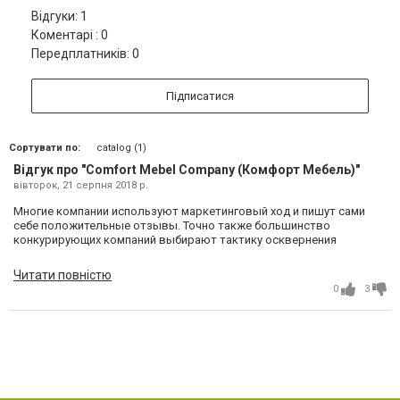
Відгуки: 1
Коментарі : 0
Передплатників: 0
Підписатися
Сортувати по:
catalog (1)
Відгук про "Comfort Mebel Company (Комфорт Мебель)"
вівторок, 21 серпня 2018 р.
Многие компании используют маркетинговый ход и пишут сами
себе положительные отзывы. Точно также большинство
конкурирующих компаний выбирают тактику осквернения
конкурента и оставляют на его страничке отрицательные
отзывы. Именно поэтому в выборе компании на отзывы я не
Читати повністю
полагалась. Интуиция не подвела. Заказом была кухня. Мне по
0
3
жизни угодить очень тяжело, я с категории - &quot;вредный
клиент&quot;, а этой компании удалось. Хочу отметить, что не
мало важно, в компании работает эрудированный персонал,
помогут найти желаемое, дадут быстрые и чёткие консультаций
как лично так и по телефону касательно заказа. Отдельно хочу
поблагодарить дизайнера который чётко спроектировал и
воплотил в реальность мои пожелания, а также вытерпел все
&quot;капризы&quot; :). Мне понравилось всё : срок выполненных