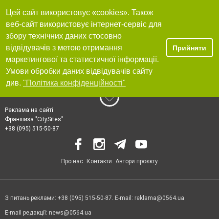
работ без задержек, качественный материал, быстрая сборка,
Цей сайт використовує «cookies». Також
наилучшее соотношение цена-качество. Осталась очень довольна
вашей работой. Буду заказывать еще и советовать всем! Ольга
веб-сайт використовує інтернет-сервіс для
Чумак.
збору технічних даних стосовно
відвідувачів з метою отримання
Прийняти
маркетингової та статистичної інформації.
Умови обробки даних відвідувачів сайту
див.
"Політика конфіденційності"
Реклама на сайті
Франшиза "CitySites"
+38 (095) 515-50-87
Про нас
Контакти
Автори проєкту
З питань реклами: +38 (095) 515-50-87. E-mail:
reklama@0564.ua
E-mail редакції:
news@0564.ua