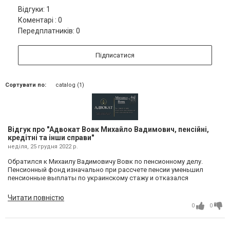
Відгуки: 1
Коментарі : 0
Передплатників: 0
Підписатися
Сортувати по:
catalog (1)
Відгук про "Адвокат Вовк Михайло Вадимович, пенсійні,
кредітні та інши справи"
неділя, 25 грудня 2022 р.
Обратился к Михаилу Вадимовичу Вовк по пенсионному делу.
Пенсионный фонд изначально при рассчете пенсии уменьшил
пенсионные выплаты по украинскому стажу и отказался
засчитывать северный стаж. Михаил Вадимович правильно
рассчитал пенсионные начисления по стажу в Украине и в
Читати повністю
судебном порядке помог добиться зачисления северного стажа. В
0
0
итоге моя пенсия увеличилась в 2 раза! Благодарен ему за помощь.
Очень хороший и профессиональный адвокат. Рекомендую!