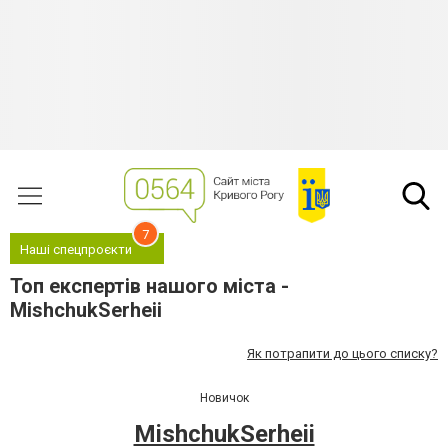
7
Наші спецпроєкти
Топ експертів нашого міста -
MishchukSerheii
Як потрапити до цього списку?
Новичок
MishchukSerheii