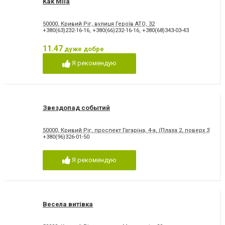
Kak Mila
50000, Кривий Ріг, вулиця Героїв АТО, 32
+380(63)232-16-16
,
+380(66)232-16-16
,
+380(68)343-03-43
11.47
дуже добре
Я рекомендую
Звездопад событий
50000, Кривий Ріг, проспект Гагаріна, 4-а, (Плаза 2, поверх 3)
+380(96)326-01-50
Я рекомендую
Весела витівка