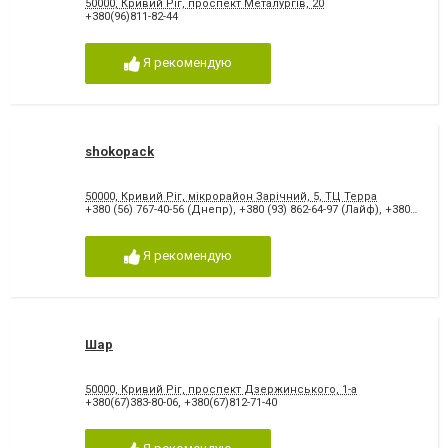
50000, Кривий Ріг, проспект Металургів, 20
+380(96)811-82-44
Я рекомендую
shokopack
50000, Кривий Ріг, мікрорайон Зарічний, 5, ТЦ Терра
+380 (56) 767-40-56 (Днепр)
,
+380 (93) 862-64-97 (Лайф)
,
+380 (99) 645-05-62 (МТС)
Я рекомендую
Шар
50000, Кривий Ріг, проспект Дзержинського, 1-а
+380(67)383-80-06
,
+380(67)812-71-40