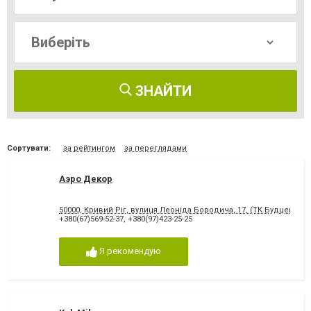
ЗНАЙТИ
Сортувати:
за рейтингом
за переглядами
Аэро Декор
50000, Кривий Ріг, вулиця Леоніда Бородича, 17, (ТК Будцентр)
+380(67)569-52-37
,
+380(97)423-25-25
Я рекомендую