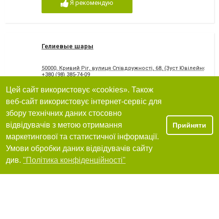
Я рекомендую
Гелиевые шары
50000, Кривий Ріг, вулиця Співдружності, 68, (Зуст Ювілейної)
+380 (98) 385-74-09
Цей сайт використовує «cookies». Також
Я рекомендую
веб-сайт використовує інтернет-сервіс для
збору технічних даних стосовно
відвідувачів з метою отримання
Прийняти
маркетингової та статистичної інформації.
Шарик
Умови обробки даних відвідувачів сайту
Фільтри
див.
"Політика конфіденційності"
+380 (98) 689-92-77
Я рекомендую