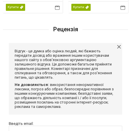
Купити
Купити
Рецензія
Відгук - це думка або оцінка людей, які бажають
передати досвід або враження іншим користувачам
нашого сайту з обов'язковою аргументацією
залишеного відгука. Це допоможе багатьом прийняти
правильне рішення. Коментарі призначені для
спілкування та обговорення, а також для роз'яснення
питань, що цікавлять.
Не дозволяється:
використання ненормативної
лексики, погроз або образ; безпосереднє порівняння з
іншими конкуруючими компаніями; безпідставні заяви,
що ображають діяльність компанії і / або її послуги;
розміщення посилань на сторонні інтернет-ресурси;
реклама та самореклама.
Введіть email: