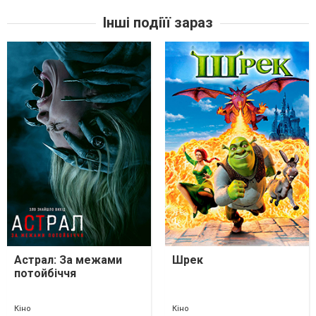
Інші подіїї зараз
Астрал: За межами
Шрек
потойбіччя
Кіно
Кіно