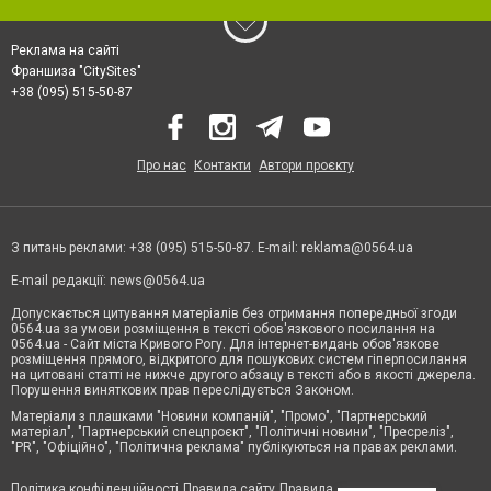
Реклама на сайті
Франшиза "CitySites"
+38 (095) 515-50-87
Про нас
Контакти
Автори проєкту
З питань реклами: +38 (095) 515-50-87. E-mail:
reklama@0564.ua
E-mail редакції:
news@0564.ua
Допускається цитування матеріалів без отримання попередньої згоди
0564.ua за умови розміщення в тексті обов'язкового посилання на
0564.ua - Сайт міста Кривого Рогу. Для інтернет-видань обов'язкове
розміщення прямого, відкритого для пошукових систем гіперпосилання
на цитовані статті не нижче другого абзацу в тексті або в якості джерела.
Порушення виняткових прав переслідується Законом.
Матеріали з плашками "Новини компаній", "Промо", "Партнерський
матеріал", "Партнерський спецпроєкт", "Політичні новини", "Пресреліз",
"PR", "Офіційно", "Політична реклама" публікуються на правах реклами.
Політика конфіденційності
Правила сайту
Правила