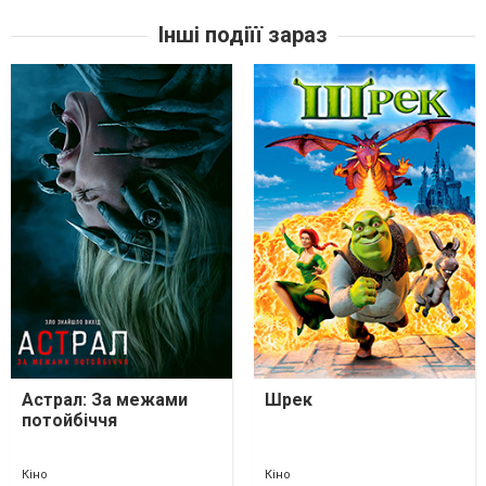
Інші подіїї зараз
Астрал: За межами
Шрек
потойбіччя
Кіно
Кіно