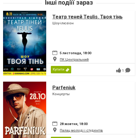
Інші подіїї зараз
Театр теней Teulis. Твоя тінь
Шоу-ілюзіон
5 листопада, 18:00
ПК Центральний
Купити
1
Parfeniuk
Концерты
28 жовтня, 18:00
Палац молоді і студентів