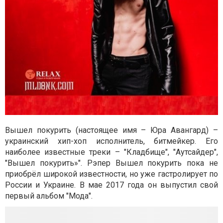
Вышел покурить (настоящее имя – Юра Авангард) –
украинский хип-хоп исполнитель, битмейкер. Его
наиболее известные треки – "Кладбище", "Аутсайдер",
"Вышел покурить»". Рэпер Вышел покурить пока не
приобрёл широкой известности, но уже гастролирует по
России и Украине. В мае 2017 года он выпустил свой
первый альбом "Мода".