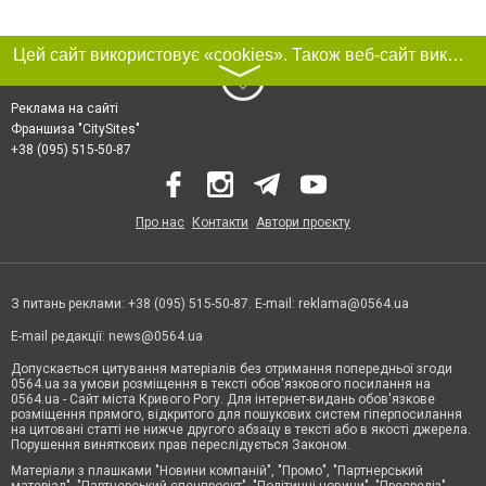
Цей сайт використовує «cookies». Також веб-сайт використовує інтернет-сервіс для збору технічних даних стосовно відвідувачів з метою отримання маркетингової та статистичної інформації. Умови обробки даних відвідувачів сайту див.
〉
Реклама на сайті
Франшиза "CitySites"
+38 (095) 515-50-87
Про нас
Контакти
Автори проєкту
З питань реклами: +38 (095) 515-50-87. E-mail:
reklama@0564.ua
E-mail редакції:
news@0564.ua
Допускається цитування матеріалів без отримання попередньої згоди
0564.ua за умови розміщення в тексті обов'язкового посилання на
0564.ua - Сайт міста Кривого Рогу. Для інтернет-видань обов'язкове
розміщення прямого, відкритого для пошукових систем гіперпосилання
на цитовані статті не нижче другого абзацу в тексті або в якості джерела.
Порушення виняткових прав переслідується Законом.
Матеріали з плашками "Новини компаній", "Промо", "Партнерський