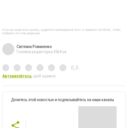
Если вы заметили ошибку, выделите необходимый текст и нажмите Ctrl+Enter, чтобы
сообщить об этом редакции
Світлана Романенко
Головна редакторка 0564.ua
0,0
Авторизуйтесь
, щоб оцінити
Делитесь этой новостью и подписывайтесь на наши каналы