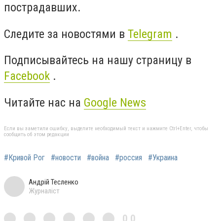
пострадавших.
Следите за новостями в
Telegram
.
Подписывайтесь на нашу страницу в
Facebook
.
Читайте нас на
Google News
Если вы заметили ошибку, выделите необходимый текст и нажмите Ctrl+Enter, чтобы
сообщить об этом редакции
#Кривой Рог
#новости
#война
#россия
#Украина
Андрій Тесленко
Журналіст
0,0