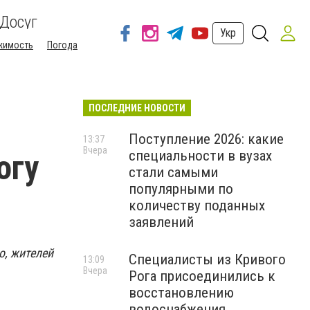
Досуг
Укр
жимость
Погода
ПОСЛЕДНИЕ НОВОСТИ
Поступление 2026: какие
13:37
Вчера
специальности в вузах
огу
стали самыми
популярными по
количеству поданных
заявлений
о, жителей
Специалисты из Кривого
13:09
Вчера
Рога присоединились к
восстановлению
водоснабжения