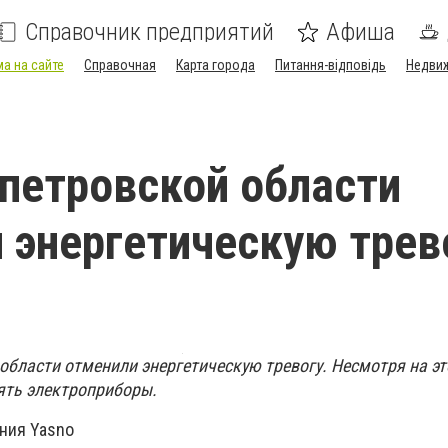
Справочник предприятий
Афиша
а на сайте
Справочная
Карта города
Питання-відповідь
Недви
петровской области
 энергетическую трев
области отменили энергетическую тревогу. Несмотря на эт
ять электроприборы.
ния Yasno