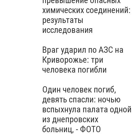
превышение опасных
молчания: Украина чтит
память жертв войны, -
химических соединений:
ВИДЕО
результаты
исследования
Враг ударил по АЗС на
Криворожье: три
человека погибли
Один человек погиб,
девять спасли: ночью
вспыхнула палата одной
из днепровских
больниц, - ФОТО