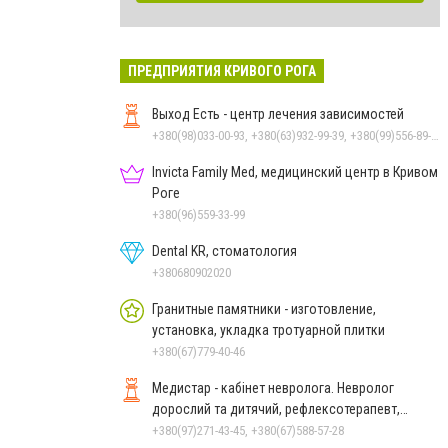
ПРЕДПРИЯТИЯ КРИВОГО РОГА
Выход Есть - центр лечения зависимостей
+380(98)033-00-93, +380(63)932-99-39, +380(99)556-89-68, +380(96)005-01-25
Invicta Family Med, медицинский центр в Кривом
Роге
+380(96)559-33-99
Dental KR, стоматология
+380680902020
Гранитные памятники - изготовление,
установка, укладка тротуарной плитки
+380(67)779-40-46
Медистар - кабінет невролога. Невролог
дорослий та дитячий, рефлексотерапевт,
гомеопат, психолог
+380(97)271-43-45, +380(67)588-57-28