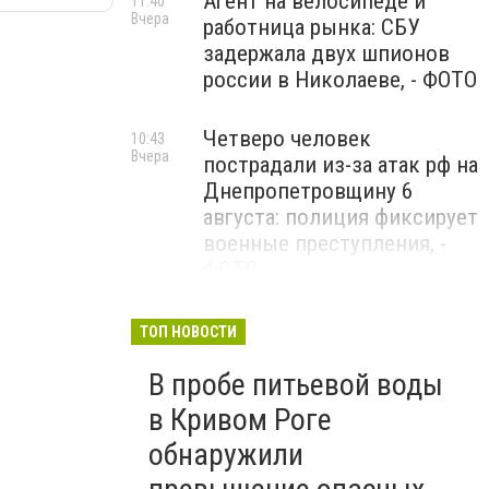
Агент на велосипеде и
11:40
Вчера
работница рынка: СБУ
задержала двух шпионов
россии в Николаеве, - ФОТО
Четверо человек
10:43
Вчера
пострадали из-за атак рф на
Днепропетровщину 6
августа: полиция фиксирует
военные преступления, -
ФОТО
Ночью россияне атаковали
09:08
ТОП НОВОСТИ
Вчера
Украину 147 дронами: наша
В пробе питьевой воды
ПВО уничтожила и
подавила 114 БпЛА
в Кривом Роге
обнаружили
Общенациональная минута
09:00
Вчера