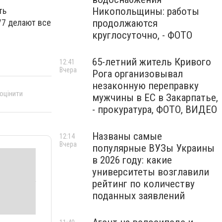
Никопольщины: работы
ть
продолжаются
/7 делают все
круглосуточно, - ФОТО
65-летний житель Кривого
12:41
Вчера
Рога организовывал
незаконную переправку
 оцінити
мужчины в ЕС в Закарпатье,
- прокуратура, ФОТО, ВИДЕО
Названы самые
12:14
Вчера
популярные ВУЗы Украины
в 2026 году: какие
университеты возглавили
рейтинг по количеству
поданных заявлений