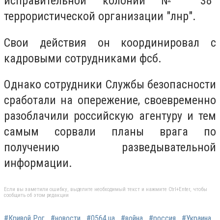
исправительной колонии № 38"
террористической организации "лнр".
Свои действия он координировал с
кадровыми сотрудниками фсб.
Однако сотрудники Службы безопасности
сработали на опережение, своевременно
разоблачили российскую агентуру и тем
самым сорвали планы врага по
получению разведывательной
информации.
Если вы заметили ошибку, выделите необходимый текст и нажмите Ctrl+Enter, чтобы
сообщить об этом редакции
#Кривой Рог
#новости
#0564.ua
#война
#россия
#Украина