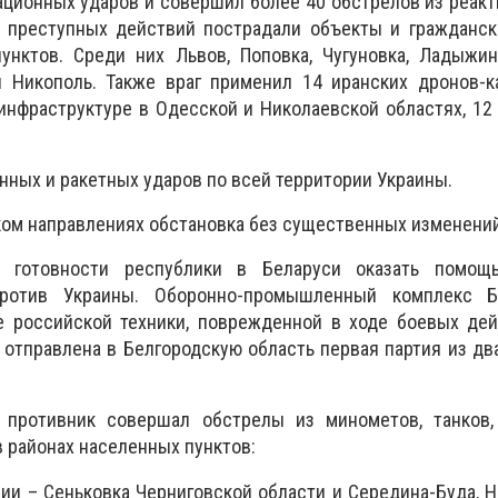
ационных ударов и совершил более 40 обстрелов из реак
их преступных действий пострадали объекты и гражданс
унктов. Среди них Львов, Поповка, Чугуновка, Ладыжин
и Никополь. Также враг применил 14 иранских дронов-к
инфраструктуре в Одесской и Николаевской областях, 12
нных и ракетных ударов по всей территории Украины.
ом направлениях обстановка без существенных изменений
 готовности республики в Беларуси оказать помощ
ротив Украины. Оборонно-промышленный комплекс Б
е российской техники, поврежденной в ходе боевых дей
и отправлена ​​в Белгородскую область первая партия из д
 противник совершал обстрелы из минометов, танков,
в районах населенных пунктов:
ии – Сеньковка Черниговской области и Середина-Буда, 