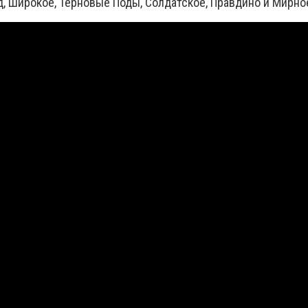
д, Широкое, Терновые Поды, Солдатское, Правдино и Мирно