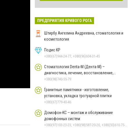
ПРЕДПРИЯТИЯ КРИВОГО РОГА
Штирбу Ангелина Андреевна, стоматология и
косметология
Подис КР
+380(67)944-24-77, +380(96)604-31-45
Стоматология Denta-M (Дента-М) –
диагностика, лечение, восстановление,
эстетические услуги
+380(98)740-55-79
Гранитные памятники - изготовление,
установка, укладка тротуарной плитки
+380(67)779-40-46
Домофон-КС – монтаж и обслуживание
домофонных систем
+380(97)103-23-23, +380(98)587-20-20, +380(50)610-75-32