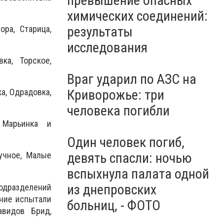
превышение опасных
молчания: Украина чтит
память жертв войны, -
химических соединений:
ВИДЕО
ра, Старица,
результаты
исследования
ка, Торское,
Враг ударил по АЗС на
Криворожье: три
а, Одрадовка,
человека погибли
 Марьинка и
Один человек погиб,
девять спасли: ночью
учное, Малые
вспыхнула палата одной
из днепровских
одразделений
яние испытали
больниц, - ФОТО
авидов Брид,