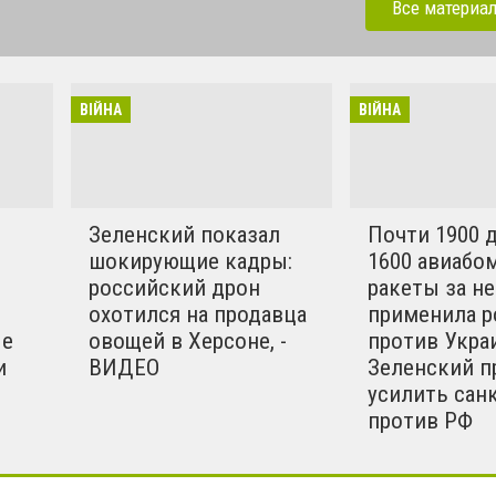
ая Федерация продолжает
Все материа
ного конфликта, стянув к
 страны многотысячную
ю технику. Украинское
ВІЙНА
ВІЙНА
ремится разрешить
матическим путём.
ы в этом конфликте
вилизованные страны.
Зеленский показал
Почти 1900 
шокирующие кадры:
1600 авиабом
российский дрон
ракеты за н
охотился на продавца
применила р
ые
овощей в Херсоне, -
против Укра
и
ВИДЕО
Зеленский п
усилить сан
против РФ