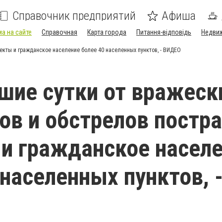
Справочник предприятий
Афиша
а на сайте
Справочная
Карта города
Питання-відповідь
Недви
екты и гражданское население более 40 населенных пунктов, - ВИДЕО
шие сутки от вражеск
ов и обстрелов постр
и гражданское насел
 населенных пунктов, 