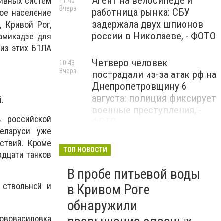
Агент на велосипеде и
тивных систем
11:40
Вчера
работница рынка: СБУ
кое население
задержала двух шпионов
, Кривой Рог,
россии в Николаеве, - ФОТО
амикадзе для
 из этих БПЛА
Четверо человек
10:43
Вчера
пострадали из-за атак рф на
Днепропетровщину 6
августа: полиция фиксирует
.
военные преступления, -
ь российской
ФОТО
еларуси уже
ствий. Кроме
Ночью россияне атаковали
09:08
ТОП НОВОСТИ
вадцати танков
Вчера
Украину 147 дронами: наша
В пробе питьевой воды
ПВО уничтожила и
подавила 114 БпЛА
 ствольной и
в Кривом Роге
обнаружили
Общенациональная минута
09:00
Нововасиловка
Вчера