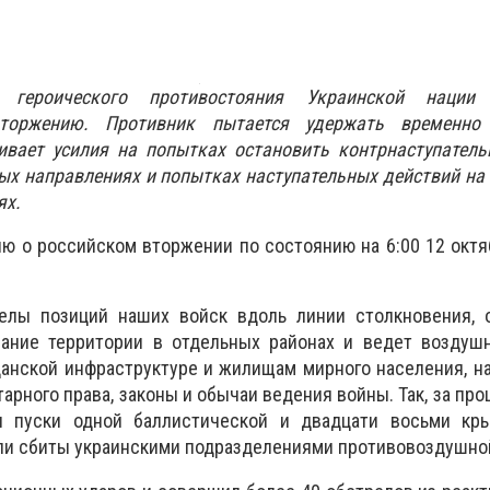
героического противостояния Украинской нации 
торжению. Противник пытается удержать временно 
чивает усилия на попытках остановить контрнаступател
ых направлениях и попытках наступательных действий на
ях.
 о российском вторжении по состоянию на 6:00 12 октя
елы позиций наших войск вдоль линии столкновения, 
ание территории в отдельных районах и ведет воздушн
данской инфраструктуре и жилищам мирного населения, 
арного права, законы и обычаи ведения войны. Так, за пр
и пуски одной баллистической и двадцати восьми кры
ли сбиты украинскими подразделениями противовоздушно