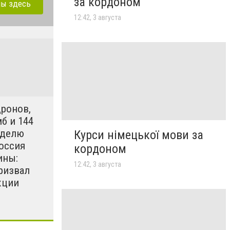
за кордоном
лы здесь
12:42, 3 августа
дронов,
б и 144
еделю
Курси німецької мови за
оссия
кордоном
ины:
12:42, 3 августа
ризвал
кции