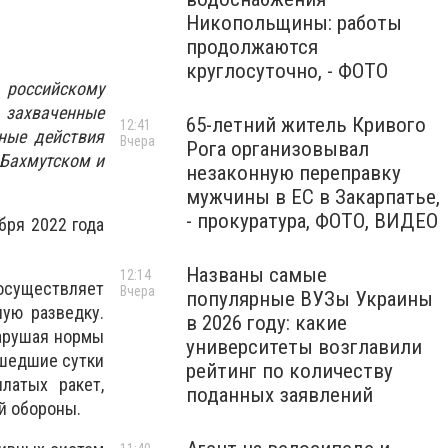
Никопольщины: работы
продолжаются
круглосуточно, - ФОТО
российскому
захваченные
65-летний житель Кривого
12:41
ьные действия
Вчера
Рога организовывал
 Бахмутском и
незаконную переправку
мужчины в ЕС в Закарпатье,
- прокуратура, ФОТО, ВИДЕО
бря 2022 года
Названы самые
12:14
осуществляет
Вчера
популярные ВУЗы Украины
ую разведку.
в 2026 году: какие
нарушая нормы
университеты возглавили
ошедшие сутки
рейтинг по количеству
латых ракет,
поданных заявлений
й обороны.