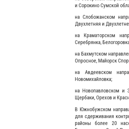
и Сорокино Сумской обл
на Слобожанском напра
Двухлетняя и Двухлетне
на Краматорском напр
Серебрянка, Белогоровка
на Бахмутском направлен
Опросное, Майорск Спор
на Авдеевском напра
Новомихайловка;
на Новопавловском и 
Щербаки, Орехов и Крас
В Южнобужском направл
для сдерживания контр
районы более 20 насе