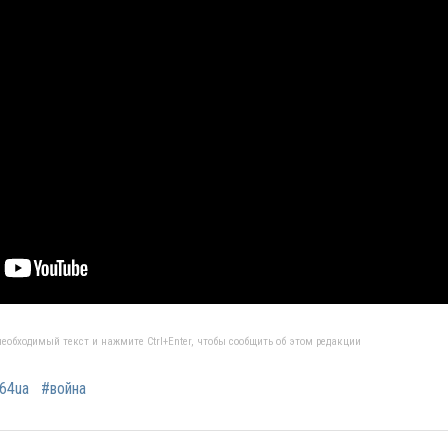
еобходимый текст и нажмите Ctrl+Enter, чтобы сообщить об этом редакции
64ua
#война