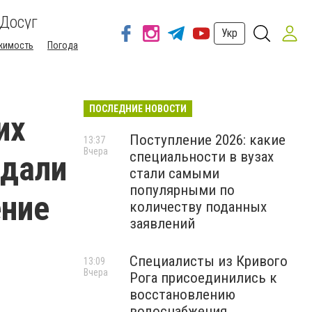
Досуг
Укр
жимость
Погода
ПОСЛЕДНИЕ НОВОСТИ
их
Поступление 2026: какие
13:37
Вчера
специальности в вузах
адали
стали самыми
популярными по
ение
количеству поданных
заявлений
-
Специалисты из Кривого
13:09
Вчера
Рога присоединились к
восстановлению
водоснабжения