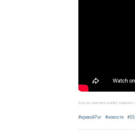
Если вы заметили ошибку, выделите н
#кривойРог
#новости
#05