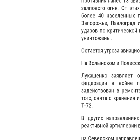
Противник нанес 13 ави
залпового огня. От эт
более 40 населенных п
Запорожье, Павлоград 
ударов по критической 
уничтожены.
Остается угроза авиацио
На Волынском и Полесск
Лукашенко заявляет о
федерации в войне п
задействован в ремонт
того, снята с хранения 
Т-72.
В других направлениях
реактивной артиллерии 
на Северском направлен