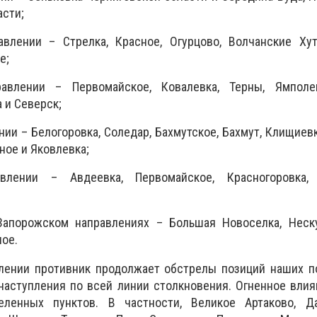
асти;
влении – Стрелка, Красное, Огурцово, Волчанские Хуто
е;
авлении – Первомайское, Ковалевка, Терны, Ямполев
 и Северск;
ии – Белогоровка, Соледар, Бахмутское, Бахмут, Клищиевк
ное и Яковлевка;
влении – Авдеевка, Первомайское, Красногоровка,
Запорожском направлениях – Большая Новоселка, Неск
ное.
ении противник продолжает обстрелы позиций наших п
наступления по всей линии столкновения. Огненное вли
ленных пунктов. В частности, Великое Артаково, Д