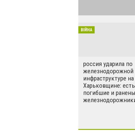
войны Российск
эскалацию воен
границам нашей
армию и военну
ВІЙНА
государство ст
конфликт дипло
Сторону Украин
приняли все ци
россия ударила по
железнодорожной
инфраструктуре на
Харьковщине: есть
погибшие и ранен
железнодорожник