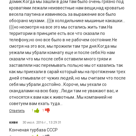
домик.Когда мы зашли в дом там было очень грязно под
кроватями лежали неизвестные нам вещи,над кроватью
весела паутина и извиняюсь за выражение все было
обосрано мухами...(((в холодильнике мышиные какашки...
(((но несмотря на все это мы остались жить там.На
территории в принципе есть все что сказали по
телефону,но оно все было в не рабочем состояние.Не
смотря на это все, мы прожили там три дня.Когда мы
уежали мы убрали комнату еще и после себя.Но нам
сказали что мы после себя оставили много грязи и
заставляли нас перемывать полы,но мы от казались так
как мы приехали в сарай который мы на протяжении трех
дней отмывали от чужих людей, но мы считаем что после
себя мы убрали достойно...Короче, мы уехали со
скандалами на всю базу...Люди там не уважают вас, и
относятся к вам как к животным...Мы компанией не
советуем вам ехать туда...
1
1
Ответить
киви
30 июл. 2016 г., 13:29:31
Конченая турбаза СССР