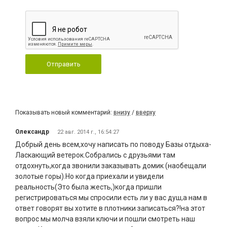
Отправить
Показывать новый комментарий:
внизу
/
вверху
Олександр
22 авг. 2014 г., 16:54:27
Добрый день всем,хочу написать по поводу Базы отдыха-
Ласкающий ветерок.Собрались с друзьями там
отдохнуть,когда звонили заказывать домик (наобещали
золотые горы).Но когда приехали и увидели
реальность(Это была жесть,)когда пришли
регистрироваться мы спросили есть ли у вас душ,а нам в
ответ говорят вы хотите в плотники записаться?!на этот
вопрос мы молча взяли ключи и пошли смотреть наш