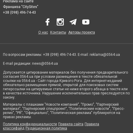
Реклама на сайте
Франшиза "CitySites"
+38 (098) 496-74-43
О нас
Контакты
Авторы проекта
По вопросам рекламы: +38 (098) 496-74-43. E-mail:
reklama@0564.ua
E-mail редакции:
news@0564.ua
Допускается цитирование материалов без получения предварительного
согласия 0564.ua при условии размещения в тексте обязательной
ссылки на 0564.ua - Сайт города Кривого Рога. Для интернет-изданий
обязательно размещение прямой, открытой для поисковых систем
гиперссылки на цитируемые статьи не ниже второго абзаца в тексте или
в качестве источника. Нарушение исключительных прав преследуется по
закону.
Материалы с плашками "Новости компаний", "Промо", "Партнерский
материал", "Партнерский спецпроект", "Политические новости", "Пресс-
релиз", "PR", "Официально", "Политическая реклама" публикуются на
правах рекламы.
Политика конфиденциальности
Правила сайта
Правила
классифайд
Редакционная политика