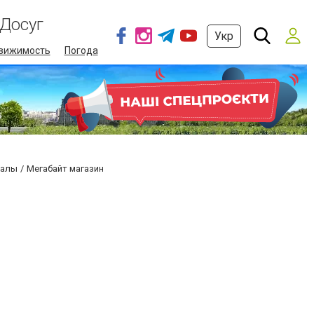
Досуг
Укр
вижимость
Погода
иалы
Мегабайт магазин