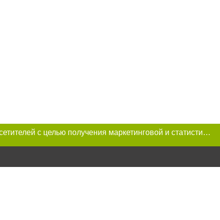
Этот сайт использует «cookies». Также сайт использует интернет-сервис для сбора технических данных касательно посетителей с целью получения маркетинговой и статистической информации. Условия обработки данных посетителей сайта см.
 условии
ет-изданий