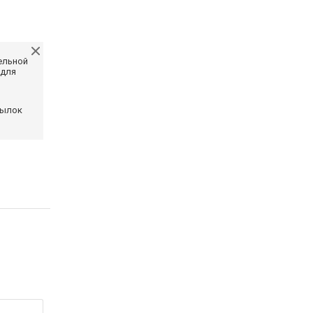
ельной
 для
сылок