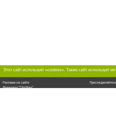
Присоединяйтесь 
Реклама на сайте
Франшиза "CitySites"
+38 (098) 496-74-43
О нас
Контакты
По вопросам рекламы: +38 (098) 496-74-43. E-mail:
Допускается цит
reklama@0564.ua
размещения в тек