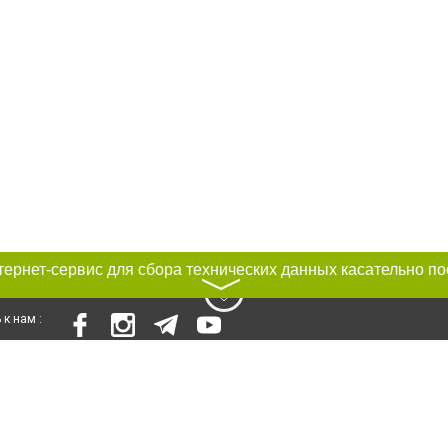
〉
к нам :
Авторы проекта
ирование материалов без получения предварительного согласия 0564.ua при
сте обязательной ссылки на 0564.ua - Сайт города Кривого Рога. Для интерн