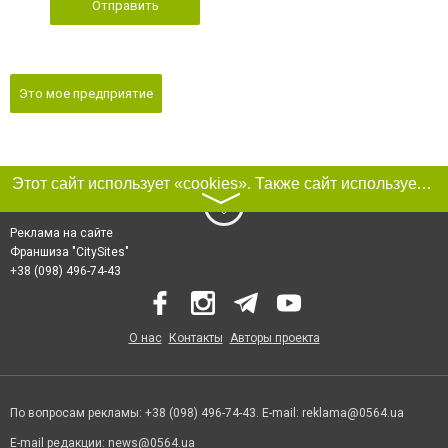
Отправить
Это мое предприятие
Этот сайт использует «cookies». Также сайт использует интернет-сервис для сбора технических данных касательно посетителей с целью получения маркетинговой и статистической информации. Условия обработки данных посетителей сайта см.
〉
Реклама на сайте
Франшиза "CitySites"
+38 (098) 496-74-43
О нас
Контакты
Авторы проекта
По вопросам рекламы: +38 (098) 496-74-43. E-mail:
reklama@0564.ua
E-mail редакции:
news@0564.ua