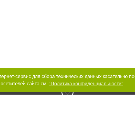
интернет-сервис для сбора технических данных касательно п
осетителей сайта см.
"Политика конфиденциальности"
к нам :
Авторы проекта
ирование материалов без получения предварительного согласия 0564.ua при