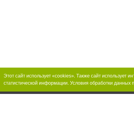
Этот сайт использует «cookies». Также сайт использует 
статистической информации. Условия обработки данных п
Присоединяйтесь 
Реклама на сайте
Франшиза "CitySites"
+38 (098) 496-74-43
О нас
Контакты
По вопросам рекламы: +38 (098) 496-74-43. E-mail:
Допускается цит