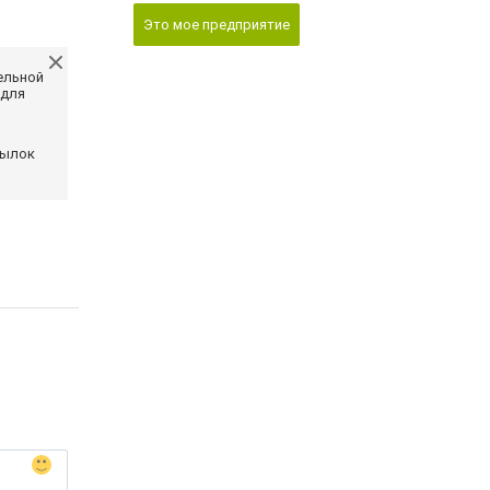
Это мое предприятие
ельной
 для
сылок