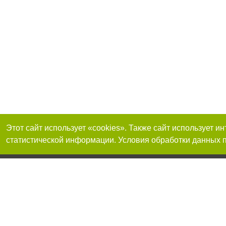
Этот сайт использует «cookies». Также сайт использует 
статистической информации. Условия обработки данных п
Присоединяйтесь 
Реклама на сайте
Франшиза "CitySites"
+38 (098) 496-74-43
О нас
Контакты
По вопросам рекламы: +38 (098) 496-74-43. E-mail:
Допускается цит