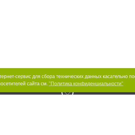
интернет-сервис для сбора технических данных касательно п
осетителей сайта см.
"Политика конфиденциальности"
к нам :
Авторы проекта
ирование материалов без получения предварительного согласия 0564.ua при