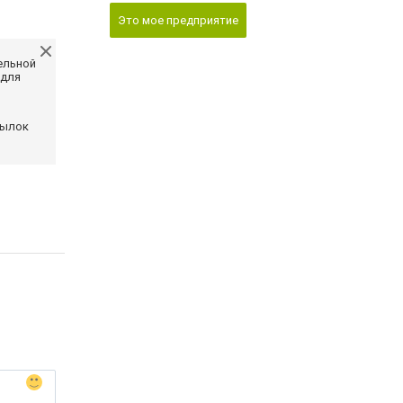
Это мое предприятие
ельной
 для
сылок