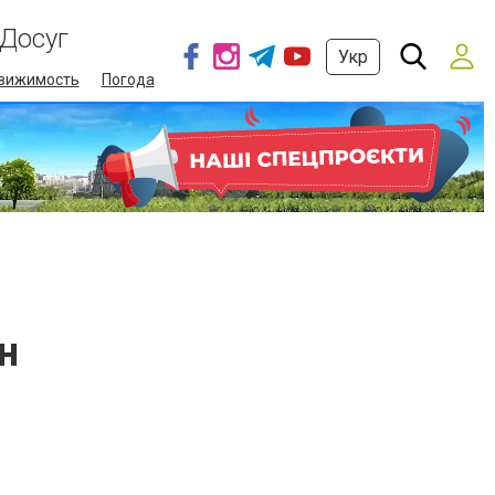
Досуг
Укр
вижимость
Погода
н