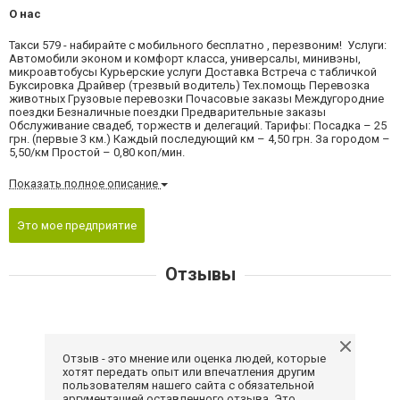
О нас
Такси 579 - набирайте с мобильного бесплатно , перезвоним! Услуги:
Автомобили эконом и комфорт класса, универсалы, минивэны,
микроавтобусы Курьерские услуги Доставка Встреча с табличкой
Буксировка Драйвер (трезвый водитель) Тех.помощь Перевозка
животных Грузовые перевозки Почасовые заказы Междугородние
поездки Безналичные поездки Предварительные заказы
Обслуживание свадеб, торжеств и делегаций. Тарифы: Посадка – 25
грн. (первые 3 км.) Каждый последующий км – 4,50 грн. За городом –
5,50/км Простой – 0,80 коп/мин.
Показать полное описание
Это мое предприятие
Отзывы
Отзыв - это мнение или оценка людей, которые
хотят передать опыт или впечатления другим
пользователям нашего сайта с обязательной
аргументацией оставленного отзыва. Это