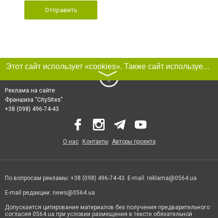
Отправить
Этот сайт использует «cookies». Также сайт использует интернет-сервис для сбора технических данных касательно посетителей с целью получения маркетинговой и статистической информации. Условия обработки данных посетителей сайта см.
〉
Реклама на сайте
Франшиза "CitySites"
+38 (098) 496-74-43
О нас
Контакты
Авторы проекта
По вопросам рекламы: +38 (098) 496-74-43. E-mail:
reklama@0564.ua
E-mail редакции:
news@0564.ua
Допускается цитирование материалов без получения предварительного
согласия 0564.ua при условии размещения в тексте обязательной