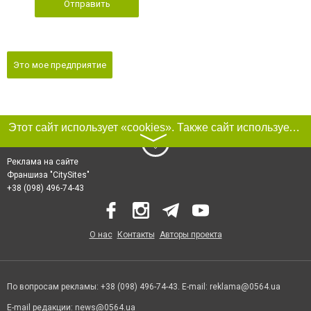
Отправить
Это мое предприятие
Этот сайт использует «cookies». Также сайт использует интернет-сервис для сбора технических данных касательно посетителей с целью получения маркетинговой и статистической информации. Условия обработки данных посетителей сайта см.
〉
Реклама на сайте
Франшиза "CitySites"
+38 (098) 496-74-43
О нас
Контакты
Авторы проекта
По вопросам рекламы: +38 (098) 496-74-43. E-mail:
reklama@0564.ua
E-mail редакции:
news@0564.ua