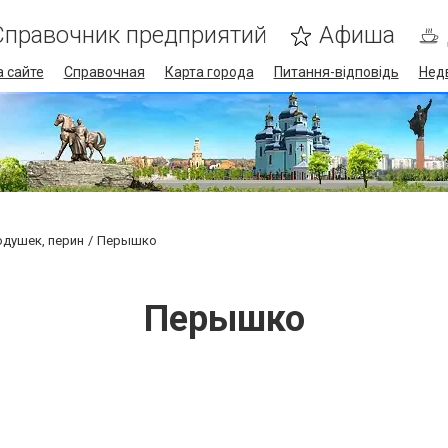
Справочник предприятий
Афиша
 сайте
Справочная
Карта города
Питання-відповідь
Нед
одушек, перин
Перышко
Перышко