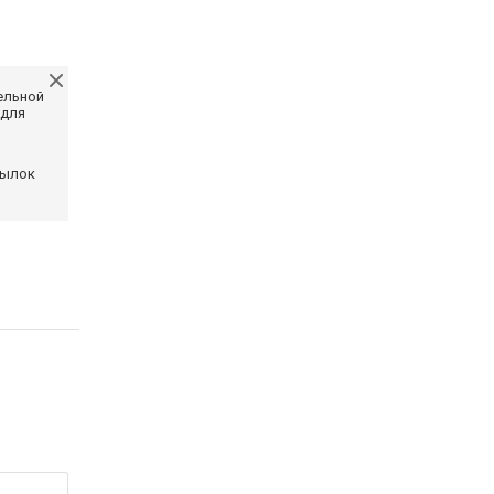
ельной
 для
сылок