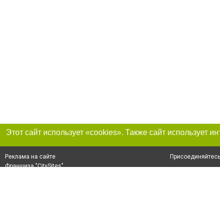
Присоединяйтесь 
Реклама на сайте
Франшиза "CitySites"
+38 (098) 496-74-43
О нас
Контакты
По вопросам рекламы: +38 (098) 496-74-43. E-mail:
Допускается цит
reklama@0564.ua
размещения в тек