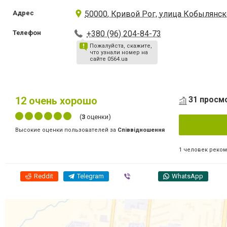
Адрес
50000, Кривой Рог, улица Кобылянск
Телефон
+380 (96) 204-84-73
Пожалуйста, скажите,
что узнали номер на
сайте 0564.ua
12
очень хорошо
31 просмо
(
3
оценки)
Высокие оценки пользователей за
Співвідношення
1 человек реко
Reddit
Telegram
Viber
WhatsApp