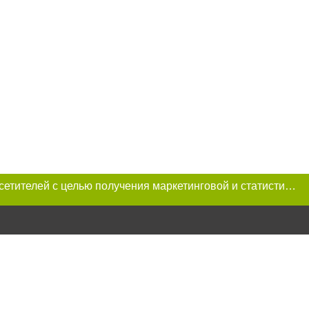
Этот сайт использует «cookies». Также сайт использует интернет-сервис для сбора технических данных касательно посетителей с целью получения маркетинговой и статистической информации. Условия обработки данных посетителей сайта см.
 условии
ет-изданий