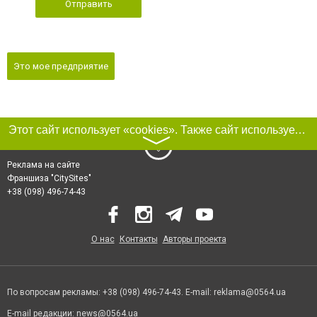
Отправить
Это мое предприятие
Этот сайт использует «cookies». Также сайт использует интернет-сервис для сбора технических данных касательно посетителей с целью получения маркетинговой и статистической информации. Условия обработки данных посетителей сайта см.
〉
Реклама на сайте
Франшиза "CitySites"
+38 (098) 496-74-43
О нас
Контакты
Авторы проекта
По вопросам рекламы: +38 (098) 496-74-43. E-mail:
reklama@0564.ua
E-mail редакции:
news@0564.ua