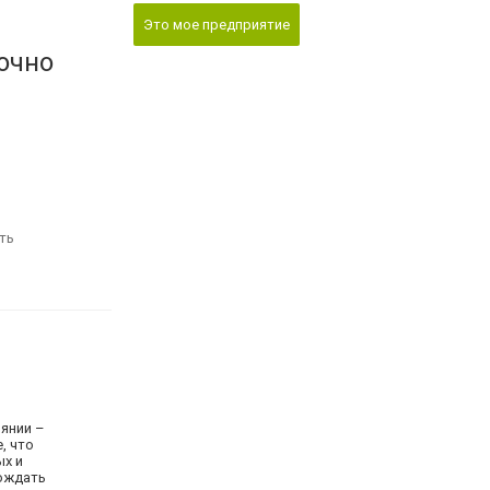
Это мое предприятие
очно
ть
оянии –
, что
ых и
вождать