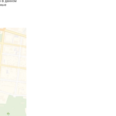
ы в данном
тные