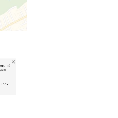
ельной
 для
сылок