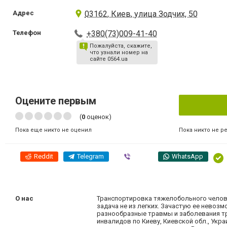
Адрес
03162, Киев, улица Зодчих, 50
Телефон
+380(73)009-41-40
Пожалуйста, скажите,
что узнали номер на
сайте 0564.ua
Оцените первым
(
0
оценок)
Пока никто не р
Пока еще никто не оценил
Reddit
Telegram
Viber
WhatsApp
О нас
Транспортировка тяжелобольного челове
задача не из легких. Зачастую ее невоз
разнообразные травмы и заболевания тр
инвалидов по Киеву, Киевской обл., Ук