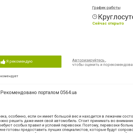
График работы
Круглосут
Сейчас открыто
Авторизируйтесь
,
Я рекомендую
чтобы оценить и порекомендова
екомендует
Рекомендовано порталом 0564.ua
ка, особенно, если он имеет большой вес и находится в лежачем сост
можно решить даже имея свой автомобиль. Стоит принимать во внимание
ебуют особых правил и условий перевозки. Поэтому, перевозки больн
раине готовы предоставить лучших специалистов, которые будут сопро