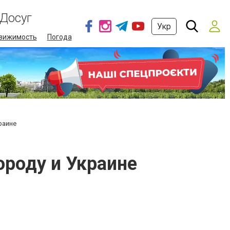
Досуг
Укр
вижимость
Погода
раине
роду и Украине