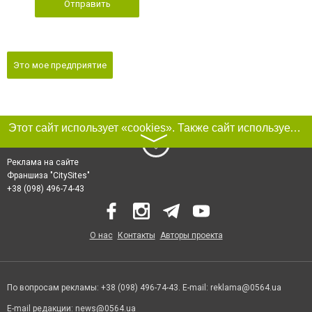
Отправить
Это мое предприятие
Этот сайт использует «cookies». Также сайт использует интернет-сервис для сбора технических данных касательно посетителей с целью получения маркетинговой и статистической информации. Условия обработки данных посетителей сайта см.
〉
Реклама на сайте
Франшиза "CitySites"
+38 (098) 496-74-43
О нас
Контакты
Авторы проекта
По вопросам рекламы: +38 (098) 496-74-43. E-mail:
reklama@0564.ua
E-mail редакции:
news@0564.ua